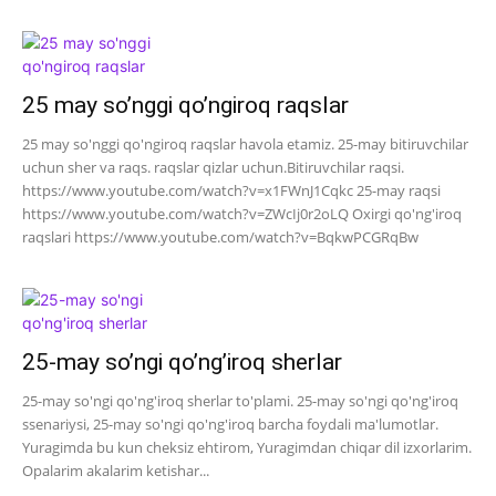
25 may so’nggi qo’ngiroq raqslar
25 may so'nggi qo'ngiroq raqslar havola etamiz. 25-may bitiruvchilar
uchun sher va raqs. raqslar qizlar uchun.Bitiruvchilar raqsi.
https://www.youtube.com/watch?v=x1FWnJ1Cqkc 25-may raqsi
https://www.youtube.com/watch?v=ZWcIj0r2oLQ Oxirgi qo'ng'iroq
raqslari https://www.youtube.com/watch?v=BqkwPCGRqBw
25-may so’ngi qo’ng’iroq sherlar
25-may so'ngi qo'ng'iroq sherlar to'plami. 25-may so'ngi qo'ng'iroq
ssenariysi, 25-may so'ngi qo'ng'iroq barcha foydali ma'lumotlar.
Yuragimda bu kun cheksiz ehtirom, Yuragimdan chiqar dil izxorlarim.
Opalarim akalarim ketishar...