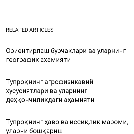
RELATED ARTICLES
Ориентирлаш бурчаклари ва уларнинг
географик аҳамияти
Тупроқнинг агрофизикавий
хусусиятлари ва уларнинг
деҳқончиликдаги аҳамияти
Тупроқнинг ҳаво ва иссиқлик мароми,
уларни бошқариш