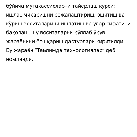
бўйича мутахассисларни тайёрлаш курси:
ишлаб чиқаришни режалаштириш, эшитиш ва
кўриш воситаларини ишлатиш ва улар сифатини
баҳолаш, шу воситаларни қўллаб ўқув
жараёнини бошқариш дастурлари киритилди.
Бу жараён “Таълимда технологиялар” деб
номланди.