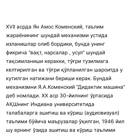
XVII асрда Ян Амос Коменский, таълим
жараёнининг шундай механизми устида
изланишлар олиб бордики, бунда унинг
фикрича “вақт, нарсалар , усул” шундай
тақсимланиши керакки, тўғри тузилмага
келтирилган ва тўғри қўлланилган шароитда у
кутилган натижани бериши керак. Бундай
механизмни Я.А.Коменский “Дидактик машина”
деб номлади. ХХ аср 30-йилнинг ўртасида
АҚШнинг Индиана университетида
талабаларга эшитиш ва кўриш (аудиовизуал)
таълими бўйича маърузалар ўқилган, 1946 йил
шу ернинг ўзида эшитиш ва кўриш таълими