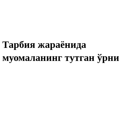
Тарбия жараёнида
муомаланинг тутган ўрни