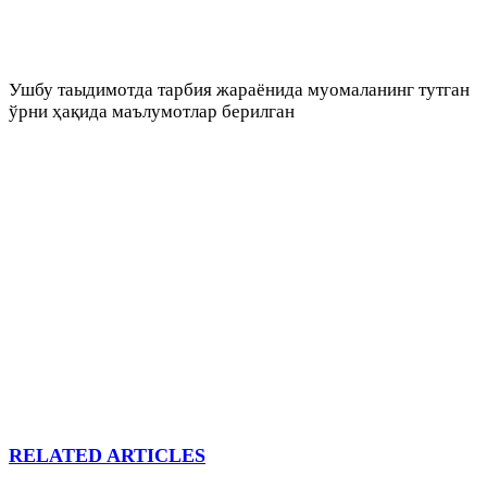
Ушбу таыдимотда тарбия жараёнида муомаланинг тутган
ўрни ҳақида маълумотлар берилган
RELATED ARTICLES