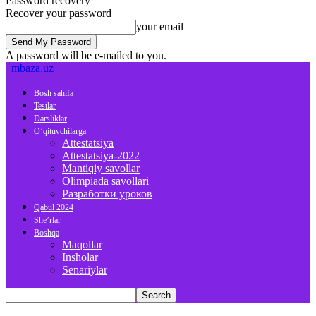
Password recovery
Recover your password
your email
A password will be e-mailed to you.
mbaza.uz
Bosh sahifa
Testlar
Darsliklar
O’qituvchilarga
Attestatsiya
Attestatsiya-2022
Mantiqiy savollar
Olimpiada savollari
Разработки уроков
Qabul 2024
She’rlar
Boshqa
Maqollar
Insholar
Senariylar