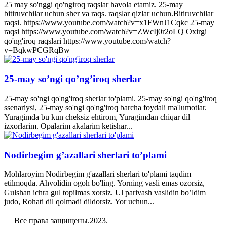
25 may so'nggi qo'ngiroq raqslar havola etamiz. 25-may
bitiruvchilar uchun sher va raqs. raqslar qizlar uchun.Bitiruvchilar
raqsi. https://www.youtube.com/watch?v=x1FWnJ1Cqkc 25-may
raqsi https://www.youtube.com/watch?v=ZWcIj0r2oLQ Oxirgi
qo'ng'iroq raqslari https://www.youtube.com/watch?
v=BqkwPCGRqBw
25-may so’ngi qo’ng’iroq sherlar
25-may so'ngi qo'ng'iroq sherlar to'plami. 25-may so'ngi qo'ng'iroq
ssenariysi, 25-may so'ngi qo'ng'iroq barcha foydali ma'lumotlar.
Yuragimda bu kun cheksiz ehtirom, Yuragimdan chiqar dil
izxorlarim. Opalarim akalarim ketishar...
Nodirbegim g’azallari sherlari to’plami
Mohlaroyim Nodirbegim g'azallari sherlari to'plami taqdim
etilmoqda. Ahvolidin ogoh bo'ling. Yorning vasli emas ozorsiz,
Gulshan ichra gul topilmas xorsiz. Ul parivash vaslidin bo’ldim
judo, Rohati dil qolmadi dildorsiz. Yor uchun...
Все права защищены.2023.