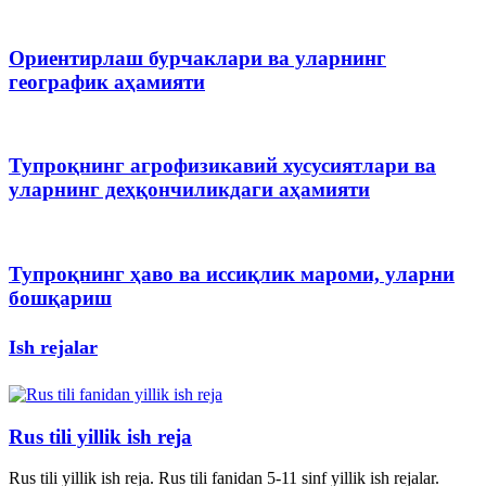
Ориентирлаш бурчаклари ва уларнинг
географик аҳамияти
Тупроқнинг агрофизикавий хусусиятлари ва
уларнинг деҳқончиликдаги аҳамияти
Тупроқнинг ҳаво ва иссиқлик мароми, уларни
бошқариш
Ish rejalar
Rus tili yillik ish reja
Rus tili yillik ish reja. Rus tili fanidan 5-11 sinf yillik ish rejalar.