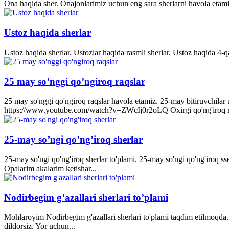
Ona haqida sher. Onajonlarimiz uchun eng sara sherlarni havola etami
Ustoz haqida sherlar
Ustoz haqida sherlar. Ustozlar haqida rasmli sherlar. Ustoz haqida 4-q
25 may so’nggi qo’ngiroq raqslar
25 may so'nggi qo'ngiroq raqslar havola etamiz. 25-may bitiruvchila
https://www.youtube.com/watch?v=ZWcIj0r2oLQ Oxirgi qo'ng'iro
25-may so’ngi qo’ng’iroq sherlar
25-may so'ngi qo'ng'iroq sherlar to'plami. 25-may so'ngi qo'ng'iroq s
Opalarim akalarim ketishar...
Nodirbegim g’azallari sherlari to’plami
Mohlaroyim Nodirbegim g'azallari sherlari to'plami taqdim etilmoqda. 
dildorsiz. Yor uchun...