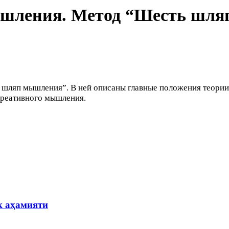
ышления. Метод “Шесть шля
 шляп мышления”. В ней описаны главные положения теории 
креативного мышления.
к аҳамияти