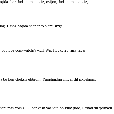
qida sher. Juda ham a’losiz, oyijon, Juda ham donosiz,...
ng. Ustoz haqida sherlar to'plami sizga...
s://www.youtube.com/watch?v=x1FWnJ1Cqkc 25-may raqsi
da bu kun cheksiz ehtirom, Yuragimdan chiqar dil izxorlarim.
topilmas xorsiz. Ul parivash vaslidin bo’ldim judo, Rohati dil qolmadi