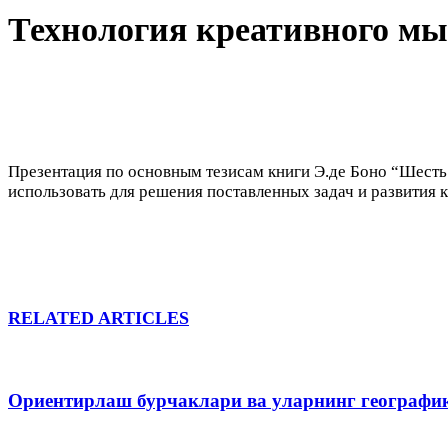
Технология креативного м
Презентация по основным тезисам книги Э.де Боно “Шесть
использовать для решения поставленных задач и развития 
RELATED ARTICLES
Ориентирлаш бурчаклари ва уларнинг географи