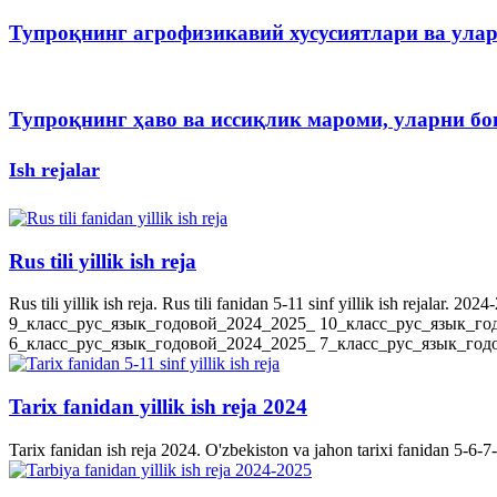
Тупроқнинг агрофизикавий хусусиятлари ва ула
Тупроқнинг ҳаво ва иссиқлик мароми, уларни 
Ish rejalar
Rus tili yillik ish reja
Rus tili yillik ish reja. Rus tili fanidan 5-11 sinf yillik ish rejala
9_класс_рус_язык_годовой_2024_2025_ 10_класс_рус_язык_го
6_класс_рус_язык_годовой_2024_2025_ 7_класс_рус_язык_годов
Tarix fanidan yillik ish reja 2024
Tarix fanidan ish reja 2024. O'zbekiston va jahon tarixi fanidan 5-6-7-8-