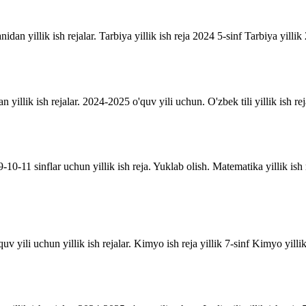
anidan yillik ish rejalar. Tarbiya yillik ish reja 2024 5-sinf Tarbiya yill
an yillik ish rejalar. 2024-2025 o'quv yili uchun. O'zbek tili yillik ish rej
10-11 sinflar uchun yillik ish reja. Yuklab olish. Matematika yillik is
uv yili uchun yillik ish rejalar. Kimyo ish reja yillik 7-sinf Kimyo yill