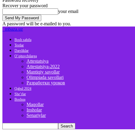
Password recovery
Recover your password
your email
A password will be e-mailed to you.
mbaza.uz
Bosh sahifa
Testlar
Darsliklar
O’qituvchilarga
Attestatsiya
Attestatsiya-2022
Mantiqiy savollar
Olimpiada savollari
Разработки уроков
Qabul 2024
She’rlar
Boshqa
Maqollar
Insholar
Senariylar