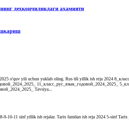
рнинг деҳқончиликдаги аҳамияти
бошқариш
r. 2024-2025 o'quv yili uchun yuklab oling. Rus tili yillik ish reja 202
довой_2024_2025_ 11_класс_рус_язык_годовой_2024_2025_ 5_к
ой_2024_2025_ Tavsiya...
9-10-11 sinf yillik ish rejalar. Tarix fanidan ish reja 2024 5-sinf Tarix 