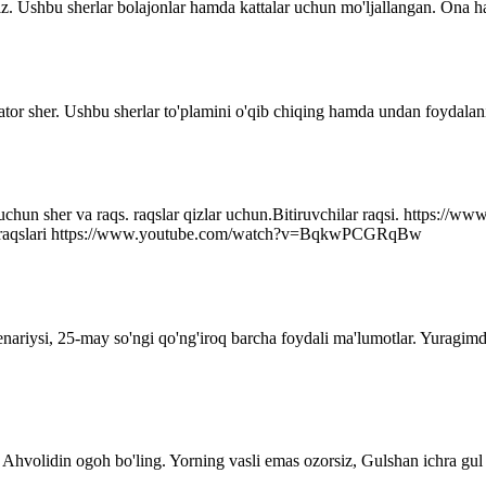
z. Ushbu sherlar bolajonlar hamda kattalar uchun mo'ljallangan. Ona ha
ator sher. Ushbu sherlar to'plamini o'qib chiqing hamda undan foydalani
r uchun sher va raqs. raqslar qizlar uchun.Bitiruvchilar raqsi. http
q raqslari https://www.youtube.com/watch?v=BqkwPCGRqBw
senariysi, 25-may so'ngi qo'ng'iroq barcha foydali ma'lumotlar. Yuragim
Ahvolidin ogoh bo'ling. Yorning vasli emas ozorsiz, Gulshan ichra gul 