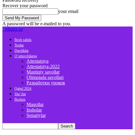
Password recovery
Recover your password
your email
A password will be e-mailed to you.
mbaza.uz
Bosh sahifa
Testlar
Darsliklar
O’qituvchilarga
Attestatsiya
Attestatsiya-2022
Mantiqiy savollar
Olimpiada savollari
Разработки уроков
Qabul 2024
She’rlar
Boshqa
Maqollar
Insholar
Senariylar