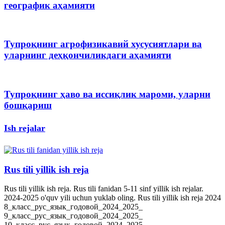
географик аҳамияти
Тупроқнинг агрофизикавий хусусиятлари ва
уларнинг деҳқончиликдаги аҳамияти
Тупроқнинг ҳаво ва иссиқлик мароми, уларни
бошқариш
Ish rejalar
Rus tili yillik ish reja
Rus tili yillik ish reja. Rus tili fanidan 5-11 sinf yillik ish rejalar.
2024-2025 o'quv yili uchun yuklab oling. Rus tili yillik ish reja 2024
8_класс_рус_язык_годовой_2024_2025_
9_класс_рус_язык_годовой_2024_2025_
10_класс_рус_язык_годовой_2024_2025_