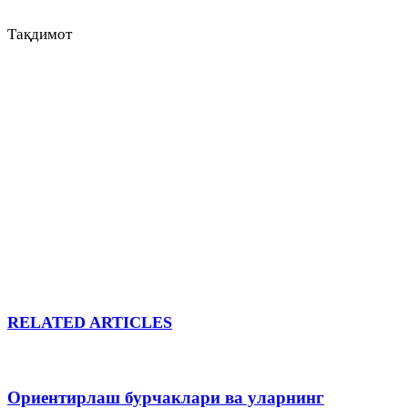
Тақдимот
RELATED ARTICLES
Ориентирлаш бурчаклари ва уларнинг