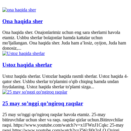
Ona haqida sher
Ona haqida sher. Onajonlarimiz uchun eng sara sherlarni havola
etamiz. Ushbu sherlar bolajonlar hamda kattalar uchun
mo'ljallangan. Ona haqida sher. Juda ham a’losiz, oyijon, Juda ham
donosiz,...
Ustoz haqida sherlar
Ustoz haqida sherlar. Ustozlar haqida rasmli sherlar. Ustoz haqida 4-
qator sher. Ushbu sherlar to'plamini o'qib chiqing hamda undan
foydalaning. Ustoz haqida sherlar to'plami sizga...
25 may so’nggi qo’ngiroq raqslar
25 may so'nggi qo'ngiroq raqslar havola etamiz. 25-may
bitiruvchilar uchun sher va raqs. raqslar qizlar uchun.Bitiruvchilar
raqsi. https://www.youtube.com/watch?v=x1FWnJ1Cqkc 25-may
raqsi https://www.youtube.com/watch?v=ZWcIj0r2oLQ Oxirgi