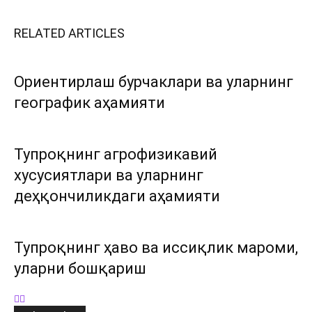
RELATED ARTICLES
Ориентирлаш бурчаклари ва уларнинг
географик аҳамияти
Тупроқнинг агрофизикавий
хусусиятлари ва уларнинг
деҳқончиликдаги аҳамияти
Тупроқнинг ҳаво ва иссиқлик мароми,
уларни бошқариш