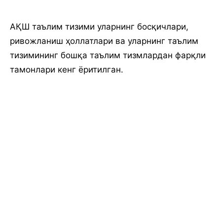
АҚШ таълим тизими уларнинг босқичлари,
ривожланиш ҳоллатлари ва уларнинг таълим
тизимининг бошқа таълим тизмлардан фарқли
тамонлари кенг ёритилган.