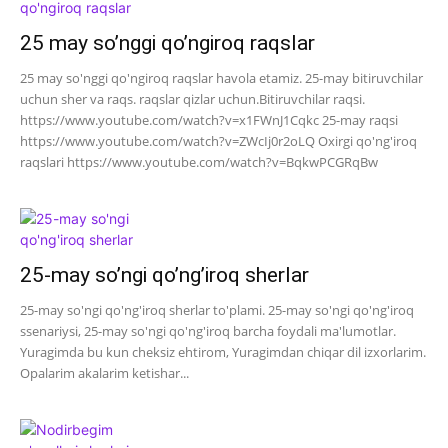
25 may so’nggi qo’ngiroq raqslar
25 may so'nggi qo'ngiroq raqslar havola etamiz. 25-may bitiruvchilar
uchun sher va raqs. raqslar qizlar uchun.Bitiruvchilar raqsi.
https://www.youtube.com/watch?v=x1FWnJ1Cqkc 25-may raqsi
https://www.youtube.com/watch?v=ZWcIj0r2oLQ Oxirgi qo'ng'iroq
raqslari https://www.youtube.com/watch?v=BqkwPCGRqBw
25-may so’ngi qo’ng’iroq sherlar
25-may so'ngi qo'ng'iroq sherlar to'plami. 25-may so'ngi qo'ng'iroq
ssenariysi, 25-may so'ngi qo'ng'iroq barcha foydali ma'lumotlar.
Yuragimda bu kun cheksiz ehtirom, Yuragimdan chiqar dil izxorlarim.
Opalarim akalarim ketishar...