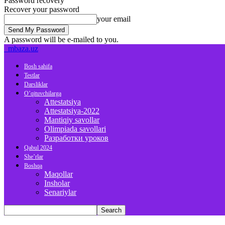
Password recovery
Recover your password
your email
A password will be e-mailed to you.
mbaza.uz
Bosh sahifa
Testlar
Darsliklar
O’qituvchilarga
Attestatsiya
Attestatsiya-2022
Mantiqiy savollar
Olimpiada savollari
Разработки уроков
Qabul 2024
She’rlar
Boshqa
Maqollar
Insholar
Senariylar