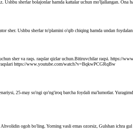
z. Ushbu sherlar bolajonlar hamda kattalar uchun mo'ljallangan. Ona ha
ator sher. Ushbu sherlar to'plamini o'qib chiqing hamda undan foydalani
r uchun sher va raqs. raqslar qizlar uchun.Bitiruvchilar raqsi. http
q raqslari https://www.youtube.com/watch?v=BqkwPCGRqBw
senariysi, 25-may so'ngi qo'ng'iroq barcha foydali ma'lumotlar. Yuragim
Ahvolidin ogoh bo'ling. Yorning vasli emas ozorsiz, Gulshan ichra gul 