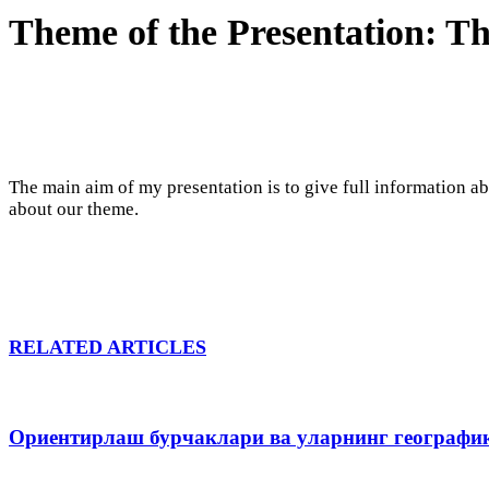
Theme of the Presentation: T
The main aim of my presentation is to give full information a
about our theme.
RELATED ARTICLES
Ориентирлаш бурчаклари ва уларнинг географи