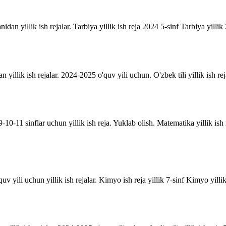
anidan yillik ish rejalar. Tarbiya yillik ish reja 2024 5-sinf Tarbiya yill
an yillik ish rejalar. 2024-2025 o'quv yili uchun. O'zbek tili yillik ish rej
10-11 sinflar uchun yillik ish reja. Yuklab olish. Matematika yillik is
uv yili uchun yillik ish rejalar. Kimyo ish reja yillik 7-sinf Kimyo yill