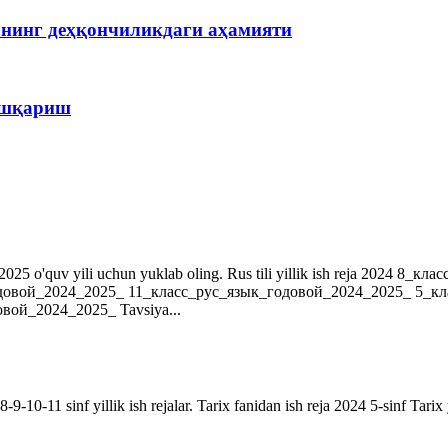
рнинг деҳқончиликдаги аҳамияти
бошқариш
r. 2024-2025 o'quv yili uchun yuklab oling. Rus tili yillik ish reja 202
довой_2024_2025_ 11_класс_рус_язык_годовой_2024_2025_ 5_к
ой_2024_2025_ Tavsiya...
9-10-11 sinf yillik ish rejalar. Tarix fanidan ish reja 2024 5-sinf Tarix 