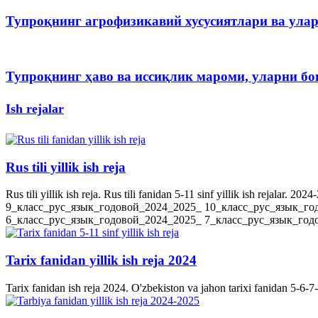
Тупроқнинг агрофизикавий хусусиятлари ва ула
Тупроқнинг ҳаво ва иссиқлик мароми, уларни 
Ish rejalar
Rus tili yillik ish reja
Rus tili yillik ish reja. Rus tili fanidan 5-11 sinf yillik ish rejala
9_класс_рус_язык_годовой_2024_2025_ 10_класс_рус_язык_го
6_класс_рус_язык_годовой_2024_2025_ 7_класс_рус_язык_годов
Tarix fanidan yillik ish reja 2024
Tarix fanidan ish reja 2024. O'zbekiston va jahon tarixi fanidan 5-6-7-8-