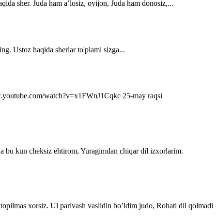
qida sher. Juda ham a’losiz, oyijon, Juda ham donosiz,...
ng. Ustoz haqida sherlar to'plami sizga...
s://www.youtube.com/watch?v=x1FWnJ1Cqkc 25-may raqsi
da bu kun cheksiz ehtirom, Yuragimdan chiqar dil izxorlarim.
topilmas xorsiz. Ul parivash vaslidin bo’ldim judo, Rohati dil qolmadi