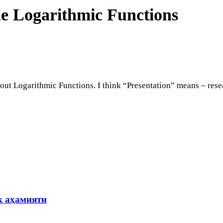
he Logarithmic Functions
bout Logarithmic Functions. I think “Presentation” means – res
к аҳамияти