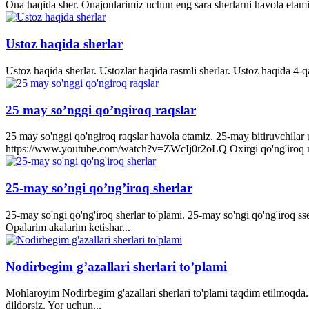
Ona haqida sher. Onajonlarimiz uchun eng sara sherlarni havola etami
Ustoz haqida sherlar
Ustoz haqida sherlar. Ustozlar haqida rasmli sherlar. Ustoz haqida 4-q
25 may so’nggi qo’ngiroq raqslar
25 may so'nggi qo'ngiroq raqslar havola etamiz. 25-may bitiruvchila
https://www.youtube.com/watch?v=ZWcIj0r2oLQ Oxirgi qo'ng'iro
25-may so’ngi qo’ng’iroq sherlar
25-may so'ngi qo'ng'iroq sherlar to'plami. 25-may so'ngi qo'ng'iroq s
Opalarim akalarim ketishar...
Nodirbegim g’azallari sherlari to’plami
Mohlaroyim Nodirbegim g'azallari sherlari to'plami taqdim etilmoqda. 
dildorsiz. Yor uchun...