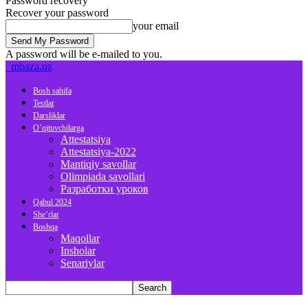
Password recovery
Recover your password
your email
A password will be e-mailed to you.
mbaza.uz
Bosh sahifa
Testlar
Darsliklar
O’qituvchilarga
Attestatsiya
Attestatsiya-2022
Mantiqiy savollar
Olimpiada savollari
Разработки уроков
Qabul 2024
She’rlar
Boshqa
Maqollar
Insholar
Senariylar