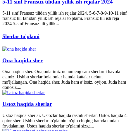
5-11 sinf Fransuz tilidan yillik ish rejalar 2024
5-11 sinf Fransuz tilidan yillik ish rejalar 2024. 5-6-7-8-9-10-11 sinf
fransuz tili fanidan yillik ish rejalar to'plami. Fransuz tili ish reja
2024 5-sinf Fransuz tili yillik...
Sherlar to'plami
Ona haqida sher
Ona haqida sher. Onajonlarimiz uchun eng sara sherlarni havola
etamiz. Ushbu sherlar bolajonlar hamda kattalar uchun
mo'ljallangan. Ona haqida sher. Juda ham a’losiz, oyijon, Juda ham
donosiz,...
Ustoz haqida sherlar
Ustoz haqida sherlar. Ustozlar haqida rasmli sherlar. Ustoz haqida 4-
qator sher. Ushbu sherlar to'plamini o'qib chiqing hamda undan
foydalaning. Ustoz haqida sherlar to'plami sizga...