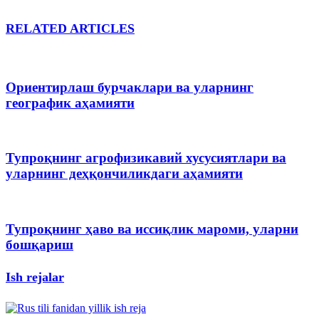
RELATED ARTICLES
Ориентирлаш бурчаклари ва уларнинг
географик аҳамияти
Тупроқнинг агрофизикавий хусусиятлари ва
уларнинг деҳқончиликдаги аҳамияти
Тупроқнинг ҳаво ва иссиқлик мароми, уларни
бошқариш
Ish rejalar