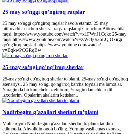
25 may so’nggi qo’ngiroq raqslar
25 may so'nggi qo'ngiroq raqslar havola etamiz. 25-may
bitiruvchilar uchun sher va raqs. raqslar qizlar uchun.Bitiruvchilar
raqsi. https://www.youtube.com/watch?v=x1FWnJ1Cqkc 25-may
raqsi https://www.youtube.com/watch?v=ZWcIj0r2oLQ Oxirgi
qo'ng'iroq raqslari https://www.youtube.com/watch?
v=BqkwPCGRqBw
25-may so’ngi qo’ng’iroq sherlar
25-may so'ngi qo'ng'iroq sherlar to'plami. 25-may so'ngi qo'ng'iroq
ssenariysi, 25-may so'ngi qo'ng'iroq barcha foydali ma'lumotlar.
Yuragimda bu kun cheksiz ehtirom, Yuragimdan chiqar dil
izxorlarim. Opalarim akalarim ketishar...
Nodirbegim g’azallari sherlari to’plami
Mohlaroyim Nodirbegim g'azallari sherlari to'plami taqdim
etilmoqda. Ahvolidin ogoh bo'ling. Yorning vasli emas ozorsiz,