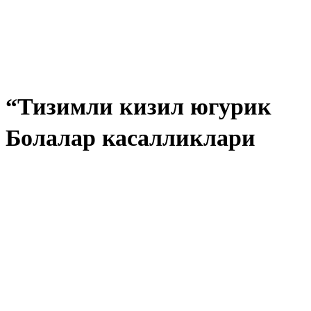
“Тизимли кизил югурик
Болалар касалликлари