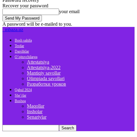
Password recovery
Recover your password
your email
A password will be e-mailed to you.
mbaza.uz
Bosh sahifa
Testlar
Darsliklar
O’qituvchilarga
Attestatsiya
Attestatsiya-2022
Mantiqiy savollar
Olimpiada savollari
Разработки уроков
Qabul 2024
She’rlar
Boshqa
Maqollar
Insholar
Senariylar