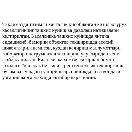
Такдимотда тизимли хасталик хисобланган кизил югурук
касаллигининг ташхис куйиш ва даволаш натижалари
келтирилган. Касалликка ташхис куйишда янгича
ёндашилиб, беморни объектив текширишда асосий
шикоятлари, анамнези, куздан кечириш маълумотлари,
лаборатор инструментал текшириш усулларидан кенг
фойдаланилган. Касалликка хос белгилардан бемор
юзидаги “капалак белгиси”, рентгенологик текширганда
бугим ва суякдаги узгаришлар, сийдикдаги ва кондаги
узгаришларга алохида эътибор каратилган.