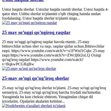
Ustoz haqida sherlar. Ustozlar haqida rasmli sherlar. Ustoz haqida 4-
qator sher. Ushbu sherlar to'plamini o'qib chiqing hamda undan
foydalaning. Ustoz haqida sherlar to'plami sizga...
25 may so’nggi qo’ngiroq raqslar
25 may so'nggi qo'ngiroq raqslar havola etamiz. 25-may
bitiruvchilar uchun sher va raqs. raqslar qizlar uchun.Bitiruvchilar
raqsi. https://www.youtube.com/watch?v=x1FWnJ1Cqkc 25-may
raqsi https://www.youtube.com/watch?v=ZWcIj0r2oLQ Oxirgi
qo'ng'iroq raqslari https://www.youtube.com/watch?
v=BqkwPCGRqBw
25-may so’ngi qo’ng’iroq sherlar
25-may so'ngi qo'ng'iroq sherlar to'plami. 25-may so'ngi qo'ng'iroq
ssenariysi, 25-may so'ngi qo'ng'iroq barcha foydali ma'lumotlar.
Yuragimda bu kun cheksiz ehtirom, Yuragimdan chiqar dil
izxorlarim. Opalarim akalarim ketishar...