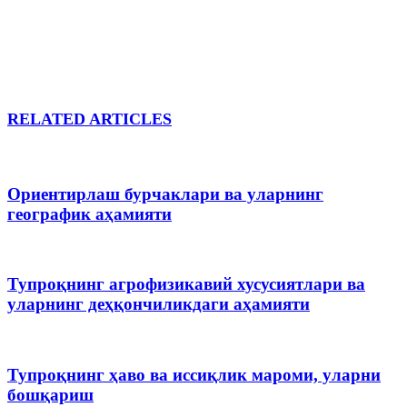
RELATED ARTICLES
Ориентирлаш бурчаклари ва уларнинг
географик аҳамияти
Тупроқнинг агрофизикавий хусусиятлари ва
уларнинг деҳқончиликдаги аҳамияти
Тупроқнинг ҳаво ва иссиқлик мароми, уларни
бошқариш