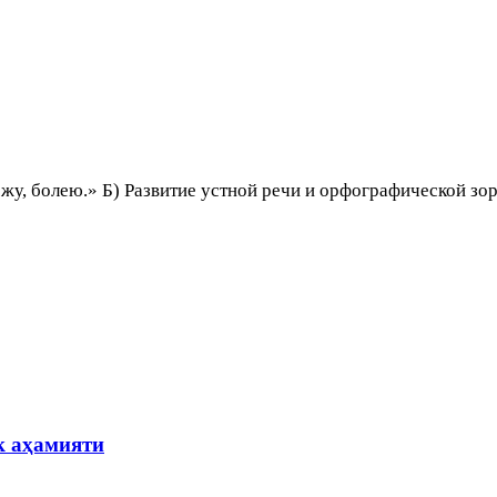
жу, болею.» Б) Развитие устной речи и орфографической зо
к аҳамияти