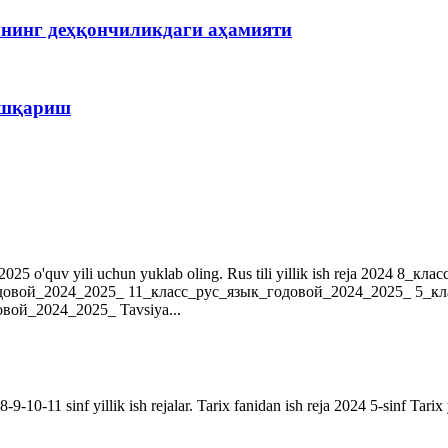
рнинг деҳқончиликдаги аҳамияти
бошқариш
r. 2024-2025 o'quv yili uchun yuklab oling. Rus tili yillik ish reja 202
довой_2024_2025_ 11_класс_рус_язык_годовой_2024_2025_ 5_к
ой_2024_2025_ Tavsiya...
9-10-11 sinf yillik ish rejalar. Tarix fanidan ish reja 2024 5-sinf Tarix 