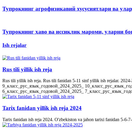
Тупроқнинг агрофизикавий хусусиятлари ва ула
Тупроқнинг ҳаво ва иссиқлик мароми, уларни 
Ish rejalar
Rus tili yillik ish reja
Rus tili yillik ish reja. Rus tili fanidan 5-11 sinf yillik ish rejala
9_класс_рус_язык_годовой_2024_2025_ 10_класс_рус_язык_го
6_класс_рус_язык_годовой_2024_2025_ 7_класс_рус_язык_годов
Tarix fanidan yillik ish reja 2024
Tarix fanidan ish reja 2024. O'zbekiston va jahon tarixi fanidan 5-6-7-8-