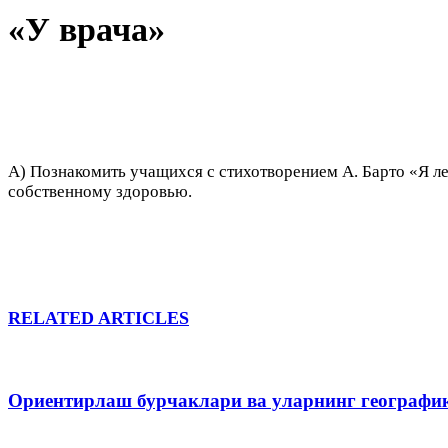
«У врача»
А) Познакомить учащихся с стихотворением А. Барто «Я ле
собственному здоровью.
RELATED ARTICLES
Ориентирлаш бурчаклари ва уларнинг географи