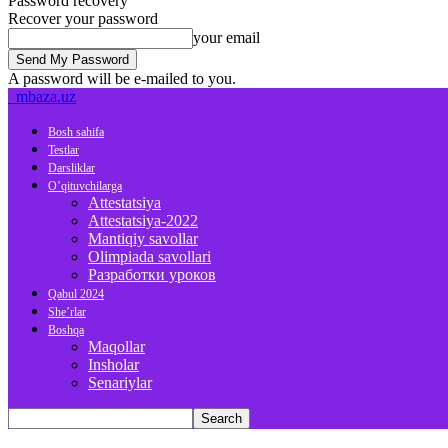
Password recovery
Recover your password
your email
A password will be e-mailed to you.
mbaza.uz
Bosh sahifa
Testlar
Darsliklar
O’qituvchilarga
Attestatsiya
Attestatsiya-2022
Mantiqiy savollar
Olimpiada savollari
Разработки уроков
Qabul 2024
She’rlar
Boshqa
Maqollar
Insholar
Senariylar