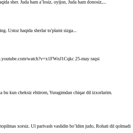
qida sher. Juda ham a’losiz, oyijon, Juda ham donosiz,...
ng. Ustoz haqida sherlar to'plami sizga...
s://www.youtube.com/watch?v=x1FWnJ1Cqkc 25-may raqsi
da bu kun cheksiz ehtirom, Yuragimdan chiqar dil izxorlarim.
topilmas xorsiz. Ul parivash vaslidin bo’ldim judo, Rohati dil qolmadi