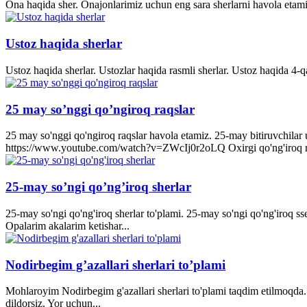
Ona haqida sher. Onajonlarimiz uchun eng sara sherlarni havola etami
Ustoz haqida sherlar
Ustoz haqida sherlar. Ustozlar haqida rasmli sherlar. Ustoz haqida 4-q
25 may so’nggi qo’ngiroq raqslar
25 may so'nggi qo'ngiroq raqslar havola etamiz. 25-may bitiruvchila
https://www.youtube.com/watch?v=ZWcIj0r2oLQ Oxirgi qo'ng'iro
25-may so’ngi qo’ng’iroq sherlar
25-may so'ngi qo'ng'iroq sherlar to'plami. 25-may so'ngi qo'ng'iroq s
Opalarim akalarim ketishar...
Nodirbegim g’azallari sherlari to’plami
Mohlaroyim Nodirbegim g'azallari sherlari to'plami taqdim etilmoqda. 
dildorsiz. Yor uchun...