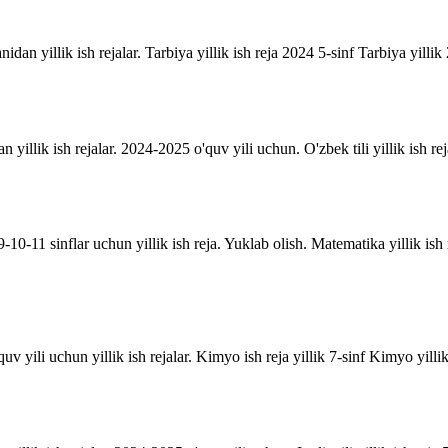
anidan yillik ish rejalar. Tarbiya yillik ish reja 2024 5-sinf Tarbiya yill
an yillik ish rejalar. 2024-2025 o'quv yili uchun. O'zbek tili yillik ish rej
10-11 sinflar uchun yillik ish reja. Yuklab olish. Matematika yillik is
uv yili uchun yillik ish rejalar. Kimyo ish reja yillik 7-sinf Kimyo yill