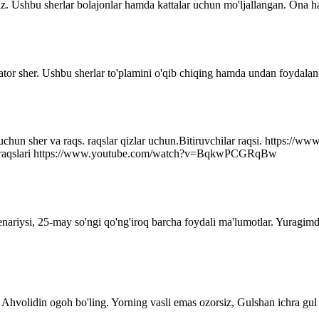
z. Ushbu sherlar bolajonlar hamda kattalar uchun mo'ljallangan. Ona ha
ator sher. Ushbu sherlar to'plamini o'qib chiqing hamda undan foydalani
r uchun sher va raqs. raqslar qizlar uchun.Bitiruvchilar raqsi. http
q raqslari https://www.youtube.com/watch?v=BqkwPCGRqBw
senariysi, 25-may so'ngi qo'ng'iroq barcha foydali ma'lumotlar. Yuragim
Ahvolidin ogoh bo'ling. Yorning vasli emas ozorsiz, Gulshan ichra gul 