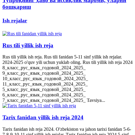
Тупроқнинг ҳаво ва иссиқлик мароми, уларни
бошқариш
Ish rejalar
Rus tili yillik ish reja
Rus tili yillik ish reja. Rus tili fanidan 5-11 sinf yillik ish rejalar.
2024-2025 o'quv yili uchun yuklab oling. Rus tili yillik ish reja 2024
8_класс_рус_язык_годовой_2024_2025_
9_класс_рус_язык_годовой_2024_2025_
10_класс_рус_язык_годовой_2024_2025_
11_класс_рус_язык_годовой_2024_2025_
5_класс_рус_язык_годовой_2024_2025_
6_класс_рус_язык_годовой_2024_2025_
7_класс_рус_язык_годовой_2024_2025_ Tavsiya...
Tarix fanidan yillik ish reja 2024
Tarix fanidan ish reja 2024. O'zbekiston va jahon tarixi fanidan 5-6-
7-8-9-10-11 sinf yillik ish rejalar. Tarix fanidan ish reja 2024 5-sinf