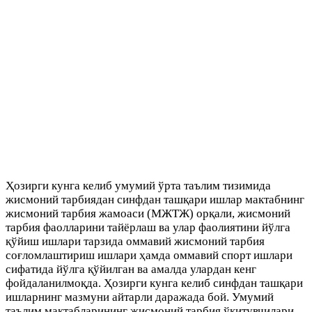
Ҳозирги кунга келиб умумий ўрта таълим тизимида
жисмоний тарбиядан синфдан ташқари ишлар мактабнинг
жисмоний тарбия жамоаси (МЖТЖ) орқали, жисмоний
тарбия фаолларини тайёрлаш ва улар фаолиятини йўлга
қўйиш ишлари тарзида оммавий жисмоний тарбия
соғломлаштириш ишлари ҳамда оммавий спорт ишлари
сифатида йўлга қўйилган ва амалда улардан кенг
фойдаланилмоқда. Ҳозирги кунга келиб синфдан ташқари
ишларнинг мазмуни айтарли даражада бой. Умумий
таълим мактабларининг жисмоний тарбия ўқитувчилари