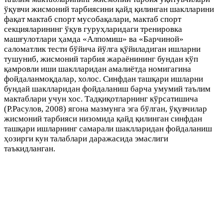
ўқувчи жисмоний тарбиясини қайд қилинган шаклларини
фақат мактаб спорт мусобақалари, мактаб спорт
секцияларининг ўқув гуруҳларидаги тренировка
машғулотлари ҳамда «Алпомиш» ва «Барчиной»
саломатлик тести бўйича йўлга қўйиладиган ишларни
тушуниб, жисмоний тарбия жараёнининг бундан кўп
қамровли иши шаклларидан амалиётда номигагина
фойдаланмоқдалар, холос. Синфдан ташқари ишларни
бундай шаклларидан фойдаланиш барча умумий таълим
мактаблари учун хос. Тадқиқотларнинг кўрсатишича
(Р.Расулов, 2008) ягона мазмунга эга бўлган, ўқувчилар
жисмоний тарбияси низомида қайд қилинган синфдан
ташқари ишларнинг самарали шаклларидан фойдаланиш
ҳозирги кун талаблари даражасида эмаслиги
таъкидланган.