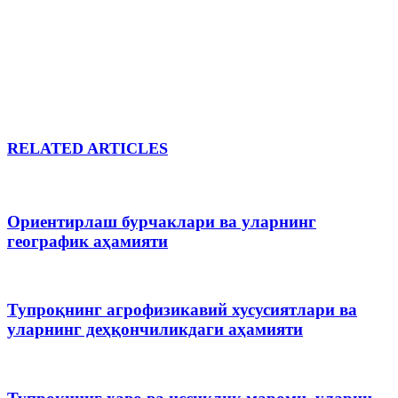
RELATED ARTICLES
Ориентирлаш бурчаклари ва уларнинг
географик аҳамияти
Тупроқнинг агрофизикавий хусусиятлари ва
уларнинг деҳқончиликдаги аҳамияти