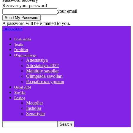
Password recovery
Recover your password
your email
A password will be e-mailed to you.
mbaza.uz
Bosh sahifa
Testlar
Darsliklar
O’qituvchilarga
Attestatsiya
Attestatsiya-2022
Mantiqiy savollar
Olimpiada savollari
Разработки уроков
Qabul 2024
She’rlar
Boshqa
Maqollar
Insholar
Senariylar