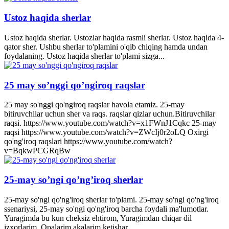
Ustoz haqida sherlar
Ustoz haqida sherlar. Ustozlar haqida rasmli sherlar. Ustoz haqida 4-
qator sher. Ushbu sherlar to'plamini o'qib chiqing hamda undan
foydalaning. Ustoz haqida sherlar to'plami sizga...
25 may so’nggi qo’ngiroq raqslar
25 may so'nggi qo'ngiroq raqslar havola etamiz. 25-may
bitiruvchilar uchun sher va raqs. raqslar qizlar uchun.Bitiruvchilar
raqsi. https://www.youtube.com/watch?v=x1FWnJ1Cqkc 25-may
raqsi https://www.youtube.com/watch?v=ZWcIj0r2oLQ Oxirgi
qo'ng'iroq raqslari https://www.youtube.com/watch?
v=BqkwPCGRqBw
25-may so’ngi qo’ng’iroq sherlar
25-may so'ngi qo'ng'iroq sherlar to'plami. 25-may so'ngi qo'ng'iroq
ssenariysi, 25-may so'ngi qo'ng'iroq barcha foydali ma'lumotlar.
Yuragimda bu kun cheksiz ehtirom, Yuragimdan chiqar dil
izxorlarim. Opalarim akalarim ketishar...