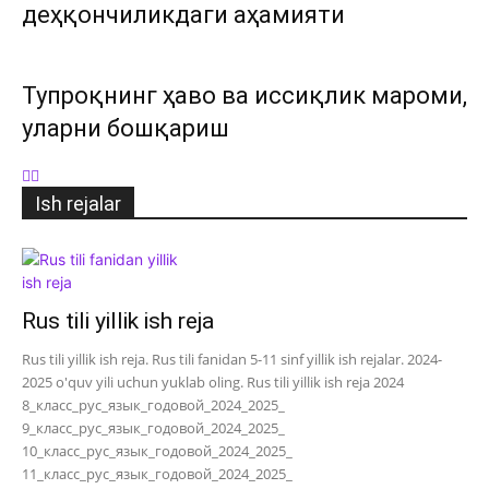
деҳқончиликдаги аҳамияти
Тупроқнинг ҳаво ва иссиқлик мароми,
уларни бошқариш
Ish rejalar
Rus tili yillik ish reja
Rus tili yillik ish reja. Rus tili fanidan 5-11 sinf yillik ish rejalar. 2024-
2025 o'quv yili uchun yuklab oling. Rus tili yillik ish reja 2024
8_класс_рус_язык_годовой_2024_2025_
9_класс_рус_язык_годовой_2024_2025_
10_класс_рус_язык_годовой_2024_2025_
11_класс_рус_язык_годовой_2024_2025_