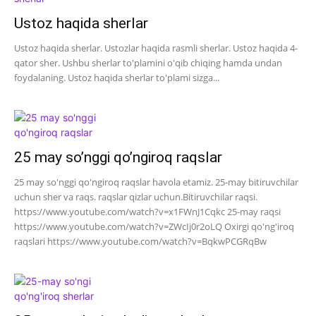
Ustoz haqida sherlar
Ustoz haqida sherlar. Ustozlar haqida rasmli sherlar. Ustoz haqida 4-
qator sher. Ushbu sherlar to'plamini o'qib chiqing hamda undan
foydalaning. Ustoz haqida sherlar to'plami sizga...
25 may so’nggi qo’ngiroq raqslar
25 may so'nggi qo'ngiroq raqslar havola etamiz. 25-may bitiruvchilar
uchun sher va raqs. raqslar qizlar uchun.Bitiruvchilar raqsi.
https://www.youtube.com/watch?v=x1FWnJ1Cqkc 25-may raqsi
https://www.youtube.com/watch?v=ZWcIj0r2oLQ Oxirgi qo'ng'iroq
raqslari https://www.youtube.com/watch?v=BqkwPCGRqBw