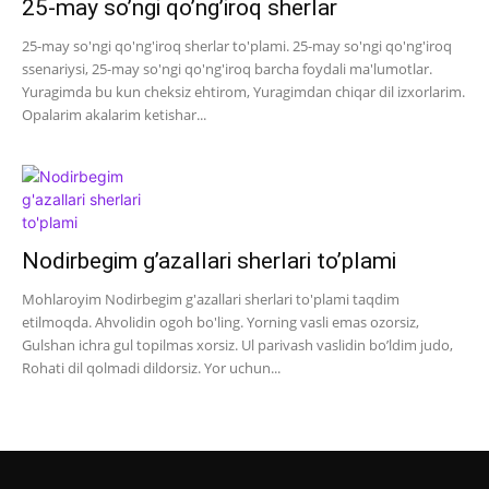
25-may so’ngi qo’ng’iroq sherlar
25-may so'ngi qo'ng'iroq sherlar to'plami. 25-may so'ngi qo'ng'iroq
ssenariysi, 25-may so'ngi qo'ng'iroq barcha foydali ma'lumotlar.
Yuragimda bu kun cheksiz ehtirom, Yuragimdan chiqar dil izxorlarim.
Opalarim akalarim ketishar...
Nodirbegim g’azallari sherlari to’plami
Mohlaroyim Nodirbegim g'azallari sherlari to'plami taqdim
etilmoqda. Ahvolidin ogoh bo'ling. Yorning vasli emas ozorsiz,
Gulshan ichra gul topilmas xorsiz. Ul parivash vaslidin bo’ldim judo,
Rohati dil qolmadi dildorsiz. Yor uchun...