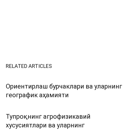
RELATED ARTICLES
Ориентирлаш бурчаклари ва уларнинг
географик аҳамияти
Тупроқнинг агрофизикавий
хусусиятлари ва уларнинг