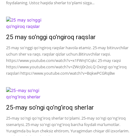
foydalaning. Ustoz haqida sherlar to'plami sizga...
25 may so’nggi qo’ngiroq raqslar
25 may so'nggi qo'ngiroq raqslar havola etamiz. 25-may bitiruvchilar
uchun sher va raqs. raqslar qizlar uchun.Bitiruvchilar raqsi.
https://www.youtube.com/watch?v=x1FWnJ1Cqkc 25-may raqsi
https://www.youtube.com/watch?v=ZWcIj0r2oLQ Oxirgi qo'ng'iroq
raqslari https://www.youtube.com/watch?v=BqkwPCGRqBw
25-may so’ngi qo’ng’iroq sherlar
25-may so'ngi qo'ng'iroq sherlar to'plami. 25-may so'ngi qo'ng'iroq
ssenariysi, 25-may so'ngi qo'ng'iroq barcha foydali ma'lumotlar.
Yuragimda bu kun cheksiz ehtirom, Yuragimdan chiqar dil izxorlarim.