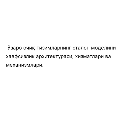
Ўзаро очиқ тизимларнинг эталон моделини
хавфсизлик архитектураси, хизматлари ва
механизмлари.