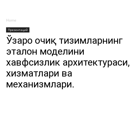
Home
Презентаций
Ўзаро очиқ тизимларнинг
эталон моделини
хавфсизлик архитектураси,
хизматлари ва
механизмлари.