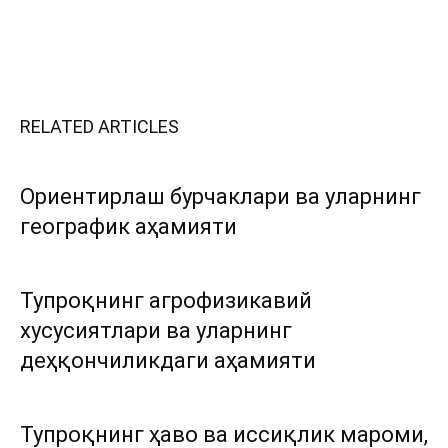
RELATED ARTICLES
Ориентирлаш бурчаклари ва уларнинг
географик аҳамияти
Тупроқнинг агрофизикавий
хусусиятлари ва уларнинг
деҳқончиликдаги аҳамияти
Тупроқнинг ҳаво ва иссиқлик мароми,