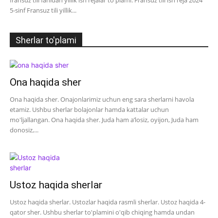
fransuz tili fanidan yillik ish rejalar to'plami. Fransuz tili ish reja 2024
5-sinf Fransuz tili yillik...
Sherlar to'plami
Ona haqida sher
Ona haqida sher. Onajonlarimiz uchun eng sara sherlarni havola
etamiz. Ushbu sherlar bolajonlar hamda kattalar uchun
mo'ljallangan. Ona haqida sher. Juda ham a’losiz, oyijon, Juda ham
donosiz,...
Ustoz haqida sherlar
Ustoz haqida sherlar. Ustozlar haqida rasmli sherlar. Ustoz haqida 4-
qator sher. Ushbu sherlar to'plamini o'qib chiqing hamda undan