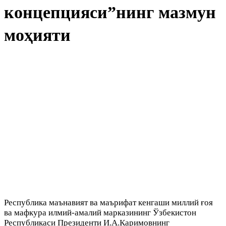
концепцияси”нинг мазмун
моҳияти
Республика маънавият ва маърифат кенгаши миллий ғоя
ва мафкура илмий-амалий марказининг Ўзбекистон
Республикаси Президенти И.А.Каримовнинг