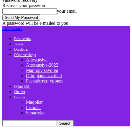
Password recovery
Recover your password
your email
A password will be e-mailed to you.
mbaza.uz
Bosh sahifa
Testlar
Darsliklar
O’qituvchilarga
Attestatsiya
Attestatsiya-2022
Mantiqiy savollar
Olimpiada savollari
Разработки уроков
Qabul 2024
She’rlar
Boshqa
Maqollar
Insholar
Senariylar