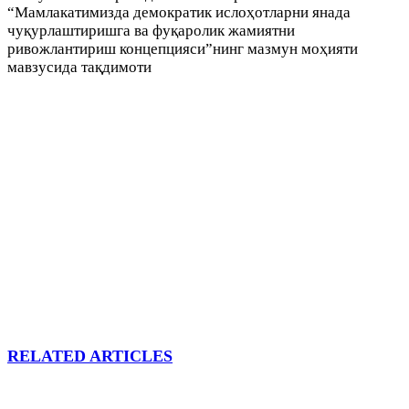
“Мамлакатимизда демократик ислоҳотларни янада
чуқурлаштиришга ва фуқаролик жамиятни
ривожлантириш концепцияси”нинг мазмун моҳияти
мавзусида тақдимоти
RELATED ARTICLES