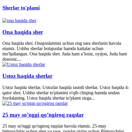
Sherlar to'plami
Ona haqida sher
Ona haqida sher. Onajonlarimiz uchun eng sara sherlarni havola
etamiz. Ushbu sherlar bolajonlar hamda kattalar uchun
mo'ljallangan. Ona haqida sher. Juda ham a’losiz, oyijon, Juda ham
donosiz,...
Ustoz haqida sherlar
Ustoz haqida sherlar. Ustozlar haqida rasmli sherlar. Ustoz haqida 4-
qator sher. Ushbu sherlar to'plamini o'qib chiqing hamda undan
foydalaning. Ustoz haqida sherlar to'plami sizga...
25 may so’nggi qo’ngiroq raqslar
25 may so'nggi qo'ngiroq raqslar havola etamiz. 25-may
bitiruvchilar uchun sher va raqs. raqslar qizlar uchun.Bitiruvchilar