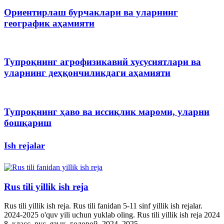
Ориентирлаш бурчаклари ва уларнинг
географик аҳамияти
Тупроқнинг агрофизикавий хусусиятлари ва
уларнинг деҳқончиликдаги аҳамияти
Тупроқнинг ҳаво ва иссиқлик мароми, уларни
бошқариш
Ish rejalar
Rus tili yillik ish reja
Rus tili yillik ish reja. Rus tili fanidan 5-11 sinf yillik ish rejalar.
2024-2025 o'quv yili uchun yuklab oling. Rus tili yillik ish reja 2024
8_класс_рус_язык_годовой_2024_2025_