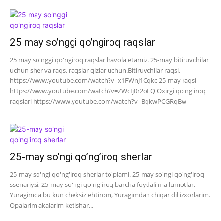
25 may so’nggi qo’ngiroq raqslar
25 may so'nggi qo'ngiroq raqslar havola etamiz. 25-may bitiruvchilar
uchun sher va raqs. raqslar qizlar uchun.Bitiruvchilar raqsi.
https://www.youtube.com/watch?v=x1FWnJ1Cqkc 25-may raqsi
https://www.youtube.com/watch?v=ZWcIj0r2oLQ Oxirgi qo'ng'iroq
raqslari https://www.youtube.com/watch?v=BqkwPCGRqBw
25-may so’ngi qo’ng’iroq sherlar
25-may so'ngi qo'ng'iroq sherlar to'plami. 25-may so'ngi qo'ng'iroq
ssenariysi, 25-may so'ngi qo'ng'iroq barcha foydali ma'lumotlar.
Yuragimda bu kun cheksiz ehtirom, Yuragimdan chiqar dil izxorlarim.
Opalarim akalarim ketishar...