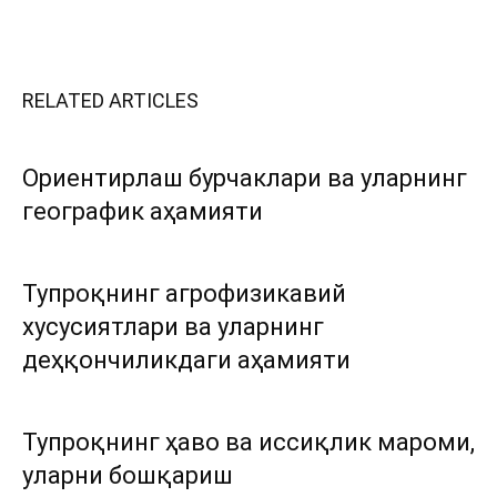
RELATED ARTICLES
Ориентирлаш бурчаклари ва уларнинг
географик аҳамияти
Тупроқнинг агрофизикавий
хусусиятлари ва уларнинг
деҳқончиликдаги аҳамияти
Тупроқнинг ҳаво ва иссиқлик мароми,
уларни бошқариш