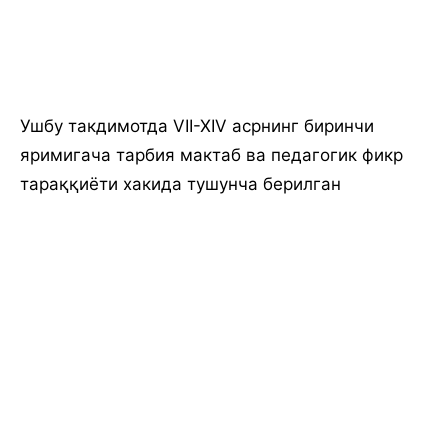
Ушбу такдимотда VII-XIV асрнинг биринчи
яримигача тарбия мактаб ва педагогик фикр
тараққиёти хакида тушунча берилган