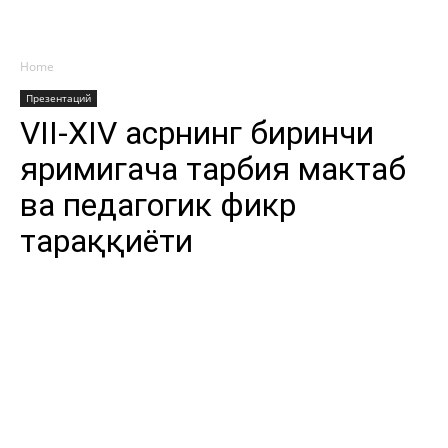
Home
Презентаций
VII-XIV асрнинг биринчи
яримигача тарбия мактаб
ва педагогик фикр
тараққиёти