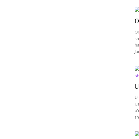
O
On
sh
ha
Ju
U
Us
Us
o'
sh