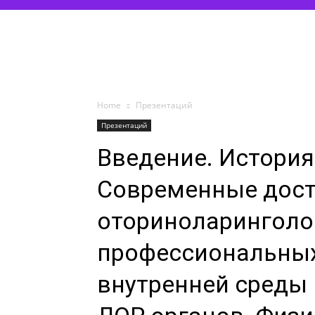
Home
Презентаций
Презентаций
Введение. История
Современные дост
оториноларинголо
профессиональных
внутренней среды 