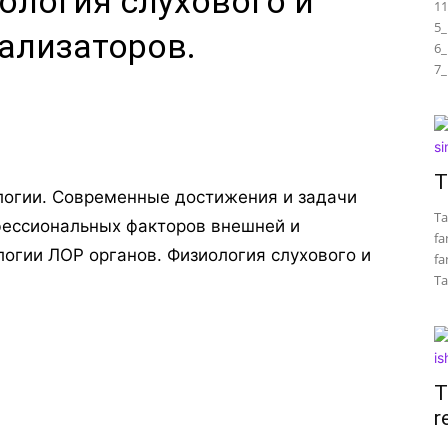
ология слухового и
11
5_
ализаторов.
6_
7_
T
логии. Современные достижения и задачи
Ta
фессиональных факторов внешней и
fa
логии ЛОР органов. Физиология слухового и
fa
Tar
T
r