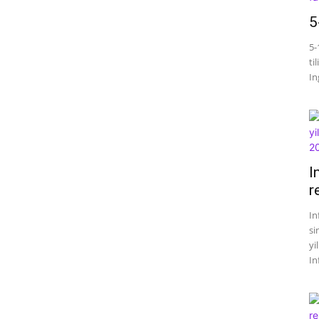
5
5-
ti
Ing
I
r
In
si
yi
In