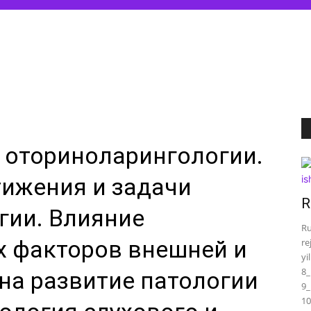
 оториноларингологии.
ижения и задачи
R
гии. Влияние
Ru
 факторов внешней и
re
yi
8_
на развитие патологии
9_
10