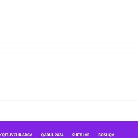
O’QITUVCHILARGA
QABUL 2024
SHE’RLAR
BOSHQA