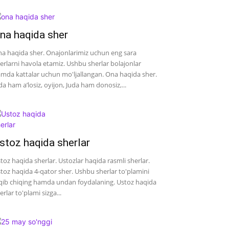
na haqida sher
a haqida sher. Onajonlarimiz uchun eng sara
erlarni havola etamiz. Ushbu sherlar bolajonlar
mda kattalar uchun mo'ljallangan. Ona haqida sher.
da ham a’losiz, oyijon, Juda ham donosiz,...
stoz haqida sherlar
toz haqida sherlar. Ustozlar haqida rasmli sherlar.
toz haqida 4-qator sher. Ushbu sherlar to'plamini
qib chiqing hamda undan foydalaning. Ustoz haqida
erlar to'plami sizga...