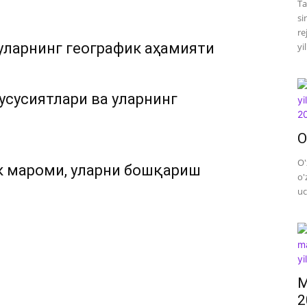
Ta
si
re
уларнинг географик аҳамияти
yi
усусиятлари ва уларнинг
O
O'
к мароми, уларни бошқариш
o'
uc
M
2