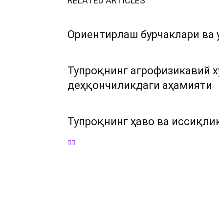
RELATED ARTICLES
Ориентирлаш бурчаклари ва 
Тупроқнинг агрофизикавий х
деҳқончиликдаги аҳамияти
Тупроқнинг ҳаво ва иссиқли