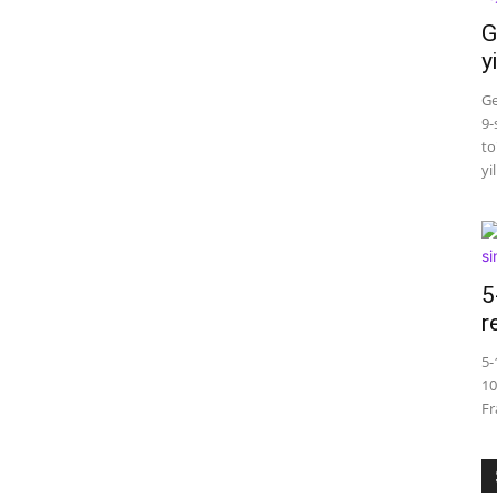
G
y
Ge
9-
to
yi
5
r
5-
10
Fr