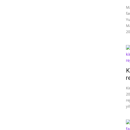
Ma
fa
Yu
Ma
20
K
r
Ki
20
re
yil