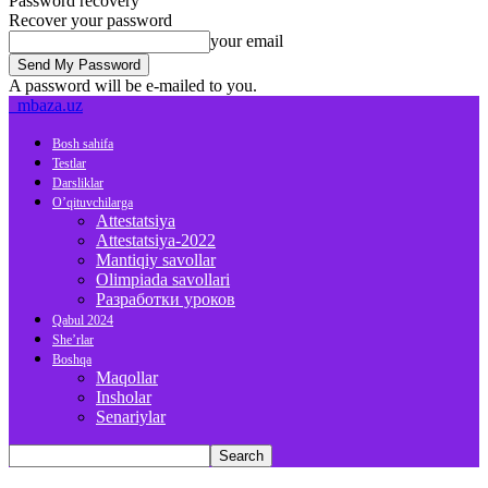
Password recovery
Recover your password
your email
A password will be e-mailed to you.
mbaza.uz
Bosh sahifa
Testlar
Darsliklar
O’qituvchilarga
Attestatsiya
Attestatsiya-2022
Mantiqiy savollar
Olimpiada savollari
Разработки уроков
Qabul 2024
She’rlar
Boshqa
Maqollar
Insholar
Senariylar