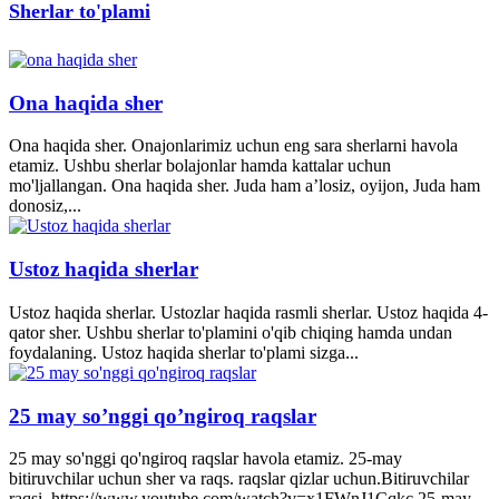
Sherlar to'plami
Ona haqida sher
Ona haqida sher. Onajonlarimiz uchun eng sara sherlarni havola
etamiz. Ushbu sherlar bolajonlar hamda kattalar uchun
mo'ljallangan. Ona haqida sher. Juda ham a’losiz, oyijon, Juda ham
donosiz,...
Ustoz haqida sherlar
Ustoz haqida sherlar. Ustozlar haqida rasmli sherlar. Ustoz haqida 4-
qator sher. Ushbu sherlar to'plamini o'qib chiqing hamda undan
foydalaning. Ustoz haqida sherlar to'plami sizga...
25 may so’nggi qo’ngiroq raqslar
25 may so'nggi qo'ngiroq raqslar havola etamiz. 25-may
bitiruvchilar uchun sher va raqs. raqslar qizlar uchun.Bitiruvchilar
raqsi. https://www.youtube.com/watch?v=x1FWnJ1Cqkc 25-may