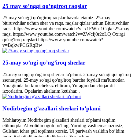
25 may so’nggi qo’ngiroq raqslar
25 may so'nggi qo'ngiroq raqslar havola etamiz. 25-may
bitiruvchilar uchun sher va raqs. raqslar qizlar uchun.Bitiruvchilar
raqsi. https://www.youtube.com/watch?v=x1FWnJ1Cqkc 25-may
raqsi https://www.youtube.com/watch?v=ZWcIj0r2oLQ Oxirgi
qo'ng'iroq raqslari https://www.youtube.com/watch?
v=BqkwPCGRqBw
25-may so’ngi qo’ng’iroq sherlar
25-may so'ngi qo'ng'iroq sherlar to'plami. 25-may so'ngi qo'ng'iroq
ssenariysi, 25-may so'ngi qo'ng'iroq barcha foydali ma'lumotlar.
Yuragimda bu kun cheksiz ehtirom, Yuragimdan chiqar dil
izxorlarim. Opalarim akalarim ketishar...
Nodirbegim g’azallari sherlari to’plami
Mohlaroyim Nodirbegim g'azallari sherlari to'plami taqdim
etilmoqda. Ahvolidin ogoh bo'ling. Yorning vasli emas ozorsiz,
Gulshan ichra gul topilmas xorsiz. Ul parivash vaslidin bo’ldim
judo, Rohati dil qolmadi dildorsiz. Yor uchun...