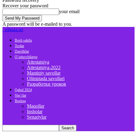
Password recovery
Recover your password
your email
A password will be e-mailed to you.
mbaza.uz
Bosh sahifa
Testlar
Darsliklar
O’qituvchilarga
Attestatsiya
Attestatsiya-2022
Mantiqiy savollar
Olimpiada savollari
Разработки уроков
Qabul 2024
She’rlar
Boshqa
Maqollar
Insholar
Senariylar