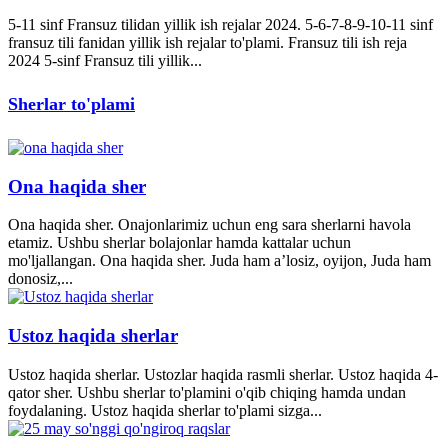
5-11 sinf Fransuz tilidan yillik ish rejalar 2024. 5-6-7-8-9-10-11 sinf
fransuz tili fanidan yillik ish rejalar to'plami. Fransuz tili ish reja
2024 5-sinf Fransuz tili yillik...
Sherlar to'plami
Ona haqida sher
Ona haqida sher. Onajonlarimiz uchun eng sara sherlarni havola
etamiz. Ushbu sherlar bolajonlar hamda kattalar uchun
mo'ljallangan. Ona haqida sher. Juda ham a’losiz, oyijon, Juda ham
donosiz,...
Ustoz haqida sherlar
Ustoz haqida sherlar. Ustozlar haqida rasmli sherlar. Ustoz haqida 4-
qator sher. Ushbu sherlar to'plamini o'qib chiqing hamda undan
foydalaning. Ustoz haqida sherlar to'plami sizga...