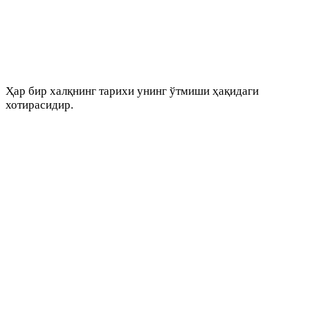
Ҳар бир халқнинг тарихи унинг ўтмиши ҳақидаги
хотирасидир.