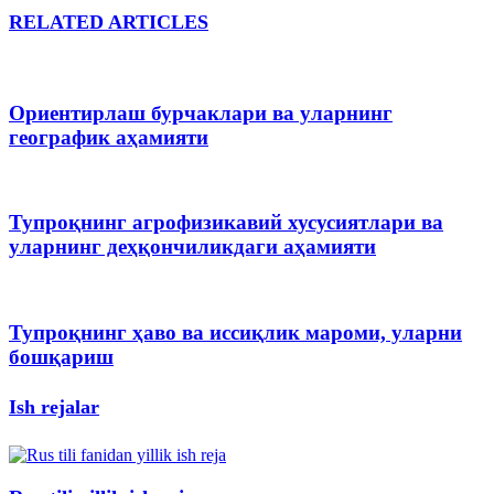
RELATED ARTICLES
Ориентирлаш бурчаклари ва уларнинг
географик аҳамияти
Тупроқнинг агрофизикавий хусусиятлари ва
уларнинг деҳқончиликдаги аҳамияти
Тупроқнинг ҳаво ва иссиқлик мароми, уларни
бошқариш
Ish rejalar