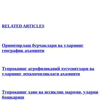
RELATED ARTICLES
Ориентирлаш бурчаклари ва уларнинг
географик аҳамияти
Тупроқнинг агрофизикавий хусусиятлари ва
уларнинг деҳқончиликдаги аҳамияти
Тупроқнинг ҳаво ва иссиқлик мароми, уларни
бошқариш