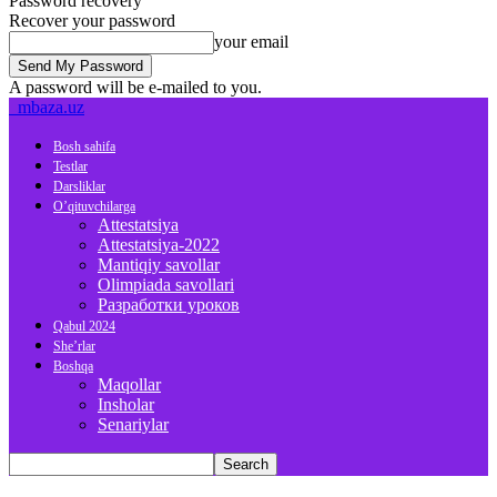
Password recovery
Recover your password
your email
A password will be e-mailed to you.
mbaza.uz
Bosh sahifa
Testlar
Darsliklar
O’qituvchilarga
Attestatsiya
Attestatsiya-2022
Mantiqiy savollar
Olimpiada savollari
Разработки уроков
Qabul 2024
She’rlar
Boshqa
Maqollar
Insholar
Senariylar