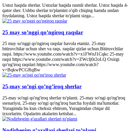
Ustoz haqida sherlar. Ustozlar haqida rasmli sherlar. Ustoz haqida 4-
qator sher. Ushbu sherlar to'plamini o'qib chiqing hamda undan
foydalaning. Ustoz haqida sherlar to'plami sizga...
25 may so’nggi qo’ngiroq raqslar
25 may so'nggi qo'ngiroq raqslar havola etamiz. 25-may
bitiruvchilar uchun sher va raqs. raqslar qizlar uchun.Bitiruvchilar
raqsi. https://www.youtube.com/watch?v=x1FWnJ1Cqkc 25-may
raqsi https://www.youtube.com/watch?v=ZWcIj0r2oLQ Oxirgi
qo'ng'iroq raqslari https://www.youtube.com/watch?
v=BqkwPCGRqBw
25-may so’ngi qo’ng’iroq sherlar
25-may so'ngi qo'ng'iroq sherlar to'plami. 25-may so'ngi qo'ng'iroq
ssenariysi, 25-may so'ngi qo'ng'iroq barcha foydali ma'lumotlar.
Yuragimda bu kun cheksiz ehtirom, Yuragimdan chiqar dil
izxorlarim. Opalarim akalarim ketishar...
Nodirbegim g’azallari sherlari to’plami