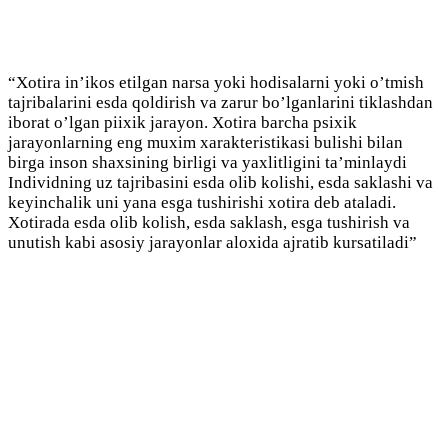
“Xotira in’ikos etilgan narsa yoki hodisalarni yoki o’tmish
tajribalarini esda qoldirish va zarur bo’lganlarini tiklashdan
iborat o’lgan piixik jarayon. Xotira barcha psixik
jarayonlarning eng muxim xarakteristikasi bulishi bilan
birga inson shaxsining birligi va yaxlitligini ta’minlaydi
Individning uz tajribasini esda olib kolishi, esda saklashi va
keyinchalik uni yana esga tushirishi xotira deb ataladi.
Xotirada esda olib kolish, esda saklash, esga tushirish va
unutish kabi asosiy jarayonlar aloxida ajratib kursatiladi”