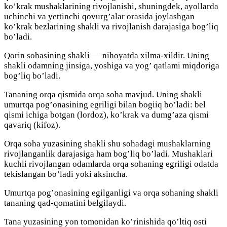
ko’krak mushaklarining rivojlanishi, shuningdek, ayollarda
uchinchi va yettinchi qovurg’alar orasida joylashgan
ko’krak bezlarining shakli va rivojlanish darajasiga bog’liq
bo’ladi.
Qorin sohasining shakli — nihoyatda xilma-xildir. Uning
shakli odamning jinsiga, yoshiga va yog’ qatlami miqdoriga
bog’liq bo’ladi.
Tananing orqa qismida orqa soha mavjud. Uning shakli
umurtqa pog’onasining egriligi bilan bogiiq bo’ladi: bel
qismi ichiga botgan (lordoz), ko’krak va dumg’aza qismi
qavariq (kifoz).
Orqa soha yuzasining shakli shu sohadagi mushaklarning
rivojlanganlik darajasiga ham bog’liq bo’ladi. Mushaklari
kuchli rivojlangan odamlarda orqa sohaning egriligi odatda
tekislangan bo’ladi yoki aksincha.
Umurtqa pog’onasining egilganligi va orqa sohaning shakli
tananing qad-qomatini belgilaydi.
Tana yuzasining yon tomonidan ko’rinishida qo’ltiq osti