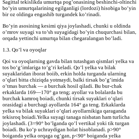
Sagittal tekislikda umurtqa pog’onasining beshinchi-oltinchi
bo’yin umurtqalarining egilganligi (lordozi) hisobiga bo’yin
bir oz oldinga engashib turgandek ko’rinadi.
Bo’yin asosining kesimi qiya joylashadi, chunki u oldinda
o’mrov suyagi va to’sh suyagidagi bo’yin chuqurchasi bilan,
orqada yettinchi umurtqa bilan chegaralangan bo’ladi.
1.3. Qo’l va oyoqlar
Qoi va oyoqlarning gavda bilan tutashgan qismlari yelka va
tos bo’g’imlariga to’g’ri keladi. Qo’l yelka va bilak
suyaklaridan iborat boiib, erkin holda turganda ularning
o’qlari bitta chiziqda yotmaydi, balki tirsak bo’g’imida
o’tmas burchak — a burchak hosil qiladi. Bu bur-chak
erkaklarda 169—170° ga teng; ayollar va bolalarda bu
burchak kamroq boiadi, chunki tirsak suyaklari o’qlari
orasidagi a burchagi ayollarda 164° ga teng. Erkaklarda
yelka va bilak suyaklari o’qlari ayollarnikiga qaraganda
tekisroq boiadi.Yelka suyagi tanaga nisbatan ham turlicha
joylashadi. (3=90° bo’lganda qo’l vertikal yoki tik turgan
boiadi. Bu ko’p uchraydigan holat hisoblanadi. p>90°
boiganda yelka orqaga og’gan, p<90° boiganda yelka