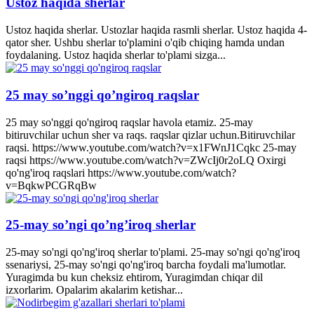
Ustoz haqida sherlar
Ustoz haqida sherlar. Ustozlar haqida rasmli sherlar. Ustoz haqida 4-
qator sher. Ushbu sherlar to'plamini o'qib chiqing hamda undan
foydalaning. Ustoz haqida sherlar to'plami sizga...
25 may so’nggi qo’ngiroq raqslar
25 may so'nggi qo'ngiroq raqslar havola etamiz. 25-may
bitiruvchilar uchun sher va raqs. raqslar qizlar uchun.Bitiruvchilar
raqsi. https://www.youtube.com/watch?v=x1FWnJ1Cqkc 25-may
raqsi https://www.youtube.com/watch?v=ZWcIj0r2oLQ Oxirgi
qo'ng'iroq raqslari https://www.youtube.com/watch?
v=BqkwPCGRqBw
25-may so’ngi qo’ng’iroq sherlar
25-may so'ngi qo'ng'iroq sherlar to'plami. 25-may so'ngi qo'ng'iroq
ssenariysi, 25-may so'ngi qo'ng'iroq barcha foydali ma'lumotlar.
Yuragimda bu kun cheksiz ehtirom, Yuragimdan chiqar dil
izxorlarim. Opalarim akalarim ketishar...