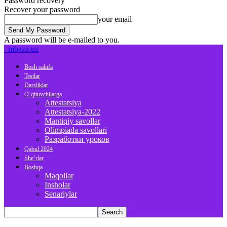
Password recovery
Recover your password
your email
A password will be e-mailed to you.
mbaza.uz
Bosh sahifa
Testlar
Darsliklar
O’qituvchilarga
Attestatsiya
Attestatsiya-2022
Mantiqiy savollar
Olimpiada savollari
Разработки уроков
Qabul 2024
She’rlar
Boshqa
Maqollar
Insholar
Senariylar