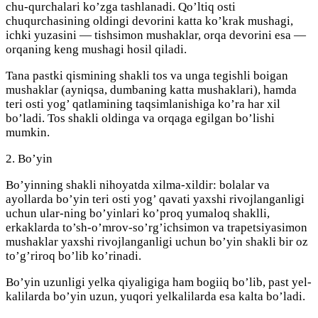
chu-qurchalari ko’zga tashlanadi. Qo’ltiq osti
chuqurchasining oldingi devorini katta ko’krak mushagi,
ichki yuzasini — tishsimon mushaklar, orqa devorini esa —
orqaning keng mushagi hosil qiladi.
Tana pastki qismining shakli tos va unga tegishli boigan
mushaklar (ayniqsa, dumbaning katta mushaklari), hamda
teri osti yog’ qatlamining taqsimlanishiga ko’ra har xil
bo’ladi. Tos shakli oldinga va orqaga egilgan bo’lishi
mumkin.
2. Bo’yin
Bo’yinning shakli nihoyatda xilma-xildir: bolalar va
ayollarda bo’yin teri osti yog’ qavati yaxshi rivojlanganligi
uchun ular-ning bo’yinlari ko’proq yumaloq shaklli,
erkaklarda to’sh-o’mrov-so’rg’ichsimon va trapetsiyasimon
mushaklar yaxshi rivojlanganligi uchun bo’yin shakli bir oz
to’g’riroq bo’lib ko’rinadi.
Bo’yin uzunligi yelka qiyaligiga ham bogiiq bo’lib, past yel-
kalilarda bo’yin uzun, yuqori yelkalilarda esa kalta bo’ladi.