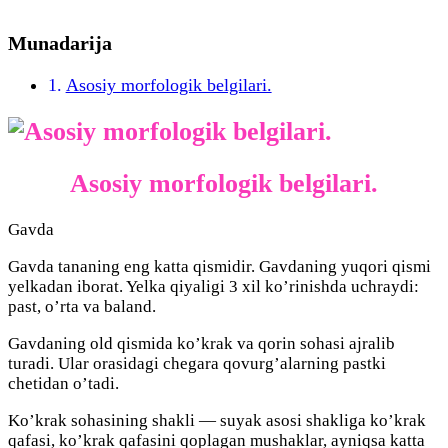
Munadarija
Asosiy morfologik belgilari.
Asosiy morfologik belgilari.
Gavda
Gavda tananing eng katta qismidir. Gavdaning yuqori qismi
yelkadan iborat. Yelka qiyaligi 3 xil ko’rinishda uchraydi:
past, o’rta va baland.
Gavdaning old qismida ko’krak va qorin sohasi ajralib
turadi. Ular orasidagi chegara qovurg’alarning pastki
chetidan o’tadi.
Ko’krak sohasining shakli — suyak asosi shakliga ko’krak
qafasi, ko’krak qafasini qoplagan mushaklar, ayniqsa katta