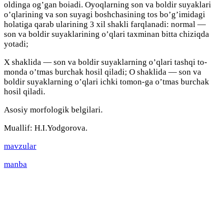
oldinga og’gan boiadi. Oyoqlarning son va boldir suyaklari
o’qlarining va son suyagi boshchasining tos bo’g’imidagi
holatiga qarab ularining 3 xil shakli farqlanadi: normal —
son va boldir suyaklarining o’qlari taxminan bitta chiziqda
yotadi;
X shaklida — son va boldir suyaklarning o’qlari tashqi to-
monda o’tmas burchak hosil qiladi; O shaklida — son va
boldir suyaklarning o’qlari ichki tomon-ga o’tmas burchak
hosil qiladi.
Asosiy morfologik belgilari.
Muallif: H.I.Yodgorova.
mavzular
manba