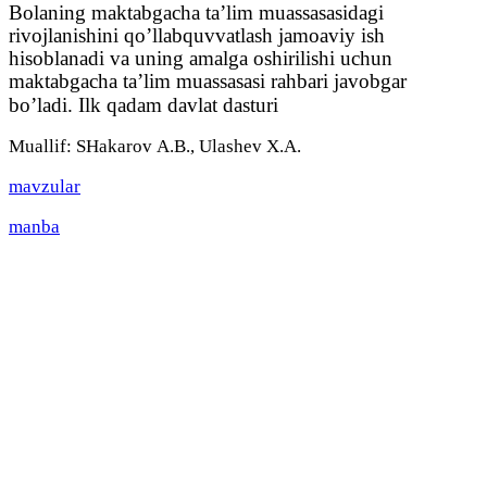
Bolaning maktabgacha ta’lim muassasasidagi
rivojlanishini qo’llabquvvatlash jamoaviy ish
hisoblanadi va uning amalga oshirilishi uchun
maktabgacha ta’lim muassasasi rahbari javobgar
bo’ladi.
Ilk qadam davlat dasturi
Muallif: SHаkаrоv А.B., Ulаshev X.А.
mavzular
manba