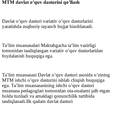
MTM davlat o’quv dasturini qo’llash
Davlat o’quv dasturi variativ o’quv dasturlarini
yaratishda majburiy tayanch hujjat hisoblanadi.
Ta’lim muassasalari Maktabgacha ta’lim vazirligi
tomonidan tasdiqlangan variativ o’quv dasturlaridan
foydalanish huquqiga ega.
Ta’lim muassasasi Davlat o’quv dasturi asosida o’zining
MTM ishchi o’quv dasturini ishlab chiqish huquqiga
ega. Ta’lim muassasasining ishchi o’quv dasturi
muassasa pedagoglari tomonidan ota-onalarni jalb etgan
holda tuziladi va amaldagi qonunchilik tartibida
tasdiqlanadi.Ilk qadam davlat dasturi