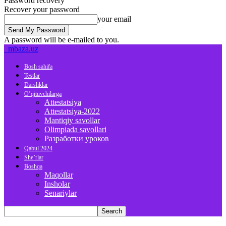
Password recovery
Recover your password
your email
A password will be e-mailed to you.
mbaza.uz
Bosh sahifa
Testlar
Darsliklar
O’qituvchilarga
Attestatsiya
Attestatsiya-2022
Mantiqiy savollar
Olimpiada savollari
Разработки уроков
Qabul 2024
She’rlar
Boshqa
Maqollar
Insholar
Senariylar