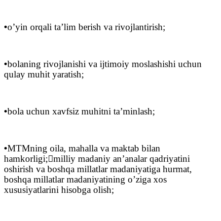
•
o’yin orqali ta’lim berish va rivojlantirish;
•
bolaning rivojlanishi va ijtimoiy moslashishi uchun
qulay muhit yaratish;
•
bola uchun xavfsiz muhitni ta’minlash;
•
MTMning oila, mahalla va maktab bilan
hamkorligi;

milliy madaniy an’analar qadriyatini
oshirish va boshqa millatlar madaniyatiga hurmat,
boshqa millatlar madaniyatining o’ziga xos
xususiyatlarini hisobga olish;