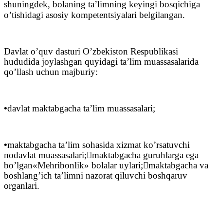
shuningdek, bolaning ta’limning keyingi bosqichiga
o’tishidagi asosiy kompetentsiyalari belgilangan.
Davlat o’quv dasturi O’zbekiston Respublikasi
hududida joylashgan quyidagi ta’lim muassasalarida
qo’llash uchun majburiy:
•
davlat maktabgacha ta’lim muassasalari;
•
maktabgacha ta’lim sohasida xizmat ko’rsatuvchi
nodavlat muassasalari;

maktabgacha guruhlarga ega
bo’lgan«Mehribonlik» bolalar uylari;

maktabgacha va
boshlang’ich ta’limni nazorat qiluvchi boshqaruv
organlari.