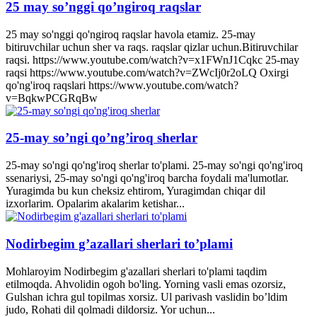
25 may so’nggi qo’ngiroq raqslar
25 may so'nggi qo'ngiroq raqslar havola etamiz. 25-may
bitiruvchilar uchun sher va raqs. raqslar qizlar uchun.Bitiruvchilar
raqsi. https://www.youtube.com/watch?v=x1FWnJ1Cqkc 25-may
raqsi https://www.youtube.com/watch?v=ZWcIj0r2oLQ Oxirgi
qo'ng'iroq raqslari https://www.youtube.com/watch?
v=BqkwPCGRqBw
25-may so’ngi qo’ng’iroq sherlar
25-may so'ngi qo'ng'iroq sherlar to'plami. 25-may so'ngi qo'ng'iroq
ssenariysi, 25-may so'ngi qo'ng'iroq barcha foydali ma'lumotlar.
Yuragimda bu kun cheksiz ehtirom, Yuragimdan chiqar dil
izxorlarim. Opalarim akalarim ketishar...
Nodirbegim g’azallari sherlari to’plami
Mohlaroyim Nodirbegim g'azallari sherlari to'plami taqdim
etilmoqda. Ahvolidin ogoh bo'ling. Yorning vasli emas ozorsiz,
Gulshan ichra gul topilmas xorsiz. Ul parivash vaslidin bo’ldim
judo, Rohati dil qolmadi dildorsiz. Yor uchun...