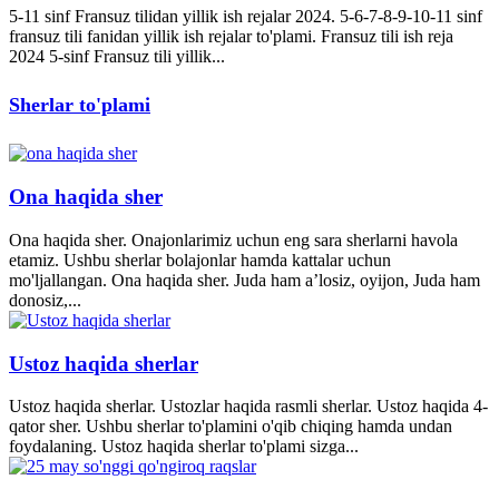
5-11 sinf Fransuz tilidan yillik ish rejalar 2024. 5-6-7-8-9-10-11 sinf
fransuz tili fanidan yillik ish rejalar to'plami. Fransuz tili ish reja
2024 5-sinf Fransuz tili yillik...
Sherlar to'plami
Ona haqida sher
Ona haqida sher. Onajonlarimiz uchun eng sara sherlarni havola
etamiz. Ushbu sherlar bolajonlar hamda kattalar uchun
mo'ljallangan. Ona haqida sher. Juda ham a’losiz, oyijon, Juda ham
donosiz,...
Ustoz haqida sherlar
Ustoz haqida sherlar. Ustozlar haqida rasmli sherlar. Ustoz haqida 4-
qator sher. Ushbu sherlar to'plamini o'qib chiqing hamda undan
foydalaning. Ustoz haqida sherlar to'plami sizga...