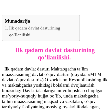
Munadarija
Ilk qadam davlat dasturining
qo’llanilishi.
Ilk qadam davlat dasturining
qo’llanilishi.
Ilk qadam davlat dasturi
Maktabgacha ta’lim
muassasasining davlat o’quv dasturi (quyida: «MTM
davlat o’quv dasturi») O’zbekiston Respublikasining ilk
va maktabgacha yoshidagi bolalarni rivojlantirish
borasidagi Davlat talablariga muvofiq ishlab chiqilgan
me’yoriy-huquqiy hujjat bo’lib, unda maktabgacha
ta’lim muassasasining maqsad va vazifalari, o’quv-
tarbiyaviy faoliyatning asosiy g’oyalari ifodalangan,