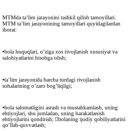
MTMda ta’lim jarayonini tashkil qilish tamoyillari.
MTM ta’lim jarayonining tamoyillari quyidagilardan
iborat:
•
bola huquqlari, o’ziga xos rivojlanish xususiyat va
salohiyatlarini hisobga olish;
•
ta’lim jarayonida barcha turdagi rivojlanish
sohalarining o’zaro bog’liqligi;
•
bola salomatligini asrash va mustahkamlash, uning
ehtiyojlari, shu jumladan, uning harakatlanish
ehtiyojlarini qondirish;

bolaning ijodiy qobiliyatlarini
qo’llab-quvvatlash;