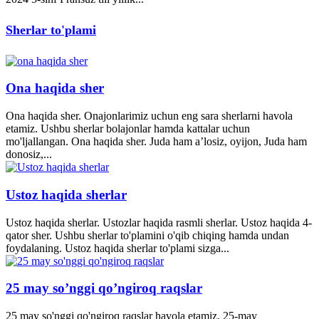
Sherlar to'plami
Ona haqida sher
Ona haqida sher. Onajonlarimiz uchun eng sara sherlarni havola
etamiz. Ushbu sherlar bolajonlar hamda kattalar uchun
mo'ljallangan. Ona haqida sher. Juda ham a’losiz, oyijon, Juda ham
donosiz,...
Ustoz haqida sherlar
Ustoz haqida sherlar. Ustozlar haqida rasmli sherlar. Ustoz haqida 4-
qator sher. Ushbu sherlar to'plamini o'qib chiqing hamda undan
foydalaning. Ustoz haqida sherlar to'plami sizga...
25 may so’nggi qo’ngiroq raqslar
25 may so'nggi qo'ngiroq raqslar havola etamiz. 25-may