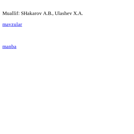
Muallif: SHаkаrоv А.B., Ulаshev X.А.
mavzular
manba