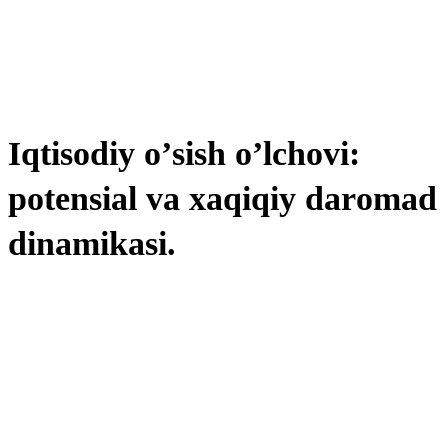
Iqtisоdiy о’sish о’lchоvi:
pоtensiаl vа xаqiqiy dаrоmаd
dinаmikаsi.