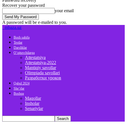
Password recovery
Recover your password
your email
A password will be e-mailed to you.
mbaza.uz
Bosh sahifa
Testlar
Darsliklar
O’qituvchilarga
Attestatsiya
Attestatsiya-2022
Mantiqiy savollar
Olimpiada savollari
Разработки уроков
Qabul 2024
She’rlar
Boshqa
Maqollar
Insholar
Senariylar