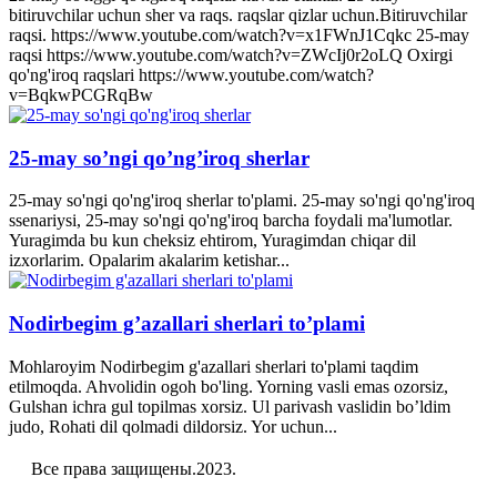
bitiruvchilar uchun sher va raqs. raqslar qizlar uchun.Bitiruvchilar
raqsi. https://www.youtube.com/watch?v=x1FWnJ1Cqkc 25-may
raqsi https://www.youtube.com/watch?v=ZWcIj0r2oLQ Oxirgi
qo'ng'iroq raqslari https://www.youtube.com/watch?
v=BqkwPCGRqBw
25-may so’ngi qo’ng’iroq sherlar
25-may so'ngi qo'ng'iroq sherlar to'plami. 25-may so'ngi qo'ng'iroq
ssenariysi, 25-may so'ngi qo'ng'iroq barcha foydali ma'lumotlar.
Yuragimda bu kun cheksiz ehtirom, Yuragimdan chiqar dil
izxorlarim. Opalarim akalarim ketishar...
Nodirbegim g’azallari sherlari to’plami
Mohlaroyim Nodirbegim g'azallari sherlari to'plami taqdim
etilmoqda. Ahvolidin ogoh bo'ling. Yorning vasli emas ozorsiz,
Gulshan ichra gul topilmas xorsiz. Ul parivash vaslidin bo’ldim
judo, Rohati dil qolmadi dildorsiz. Yor uchun...
Все права защищены.2023.