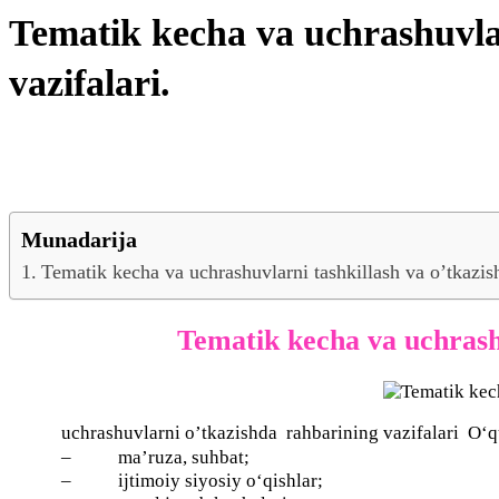
Tematik kecha va uchrashuvla
vazifalari.
Munadarija
Tematik kecha va uchrashuvlarni tashkillash va o’tkazi
Tematik kecha va uchrash
uchrashuvlarni o’tkazishda rahbarining vazifalari O‘qu
–
ma’ruza, suhbat;
–
ijtimoiy siyosiy o‘qishlar;