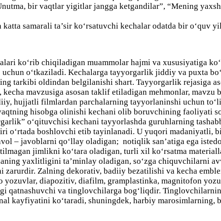
Unutma, bir vaqtlar yigitlar jangga ketgandilar”, “Mening yax
tta samarali ta’sir ko‘rsatuvchi kechalar odatda bir o‘quv yili
alari ko‘rib chiqiladigan muammolar hajmi va xususiyatiga ko‘
uchun o‘tkaziladi. Kechalarga tayyorgarlik jiddiy va puxta bo‘
ng tarkibi oldindan belgilanishi shart. Tayyorgarlik rejasiga a
hi, kecha mavzusiga asosan taklif etiladigan mehmonlar, mavzu 
iiy, hujjatli filmlardan parchalarning tayyorlaninshi uchun to‘l
 vaqtning hisobga olinishi kechani olib boruvchining faoliyati 
garlik” o‘qituvchisi kechani tayyorlashda guruhlarning tashab
ri o‘rtada boshlovchi etib tayinlanadi. U yuqori madaniyatli, b
vol – javoblarni qo‘llay oladigan;
notiqlik san’atiga ega iste
utilmagan jimlikni ko‘tara oladigan, turli xil ko‘rsatma materia
ning yaxlitligini ta’minlay oladigan, so‘zga chiquvchilarni avv
hi zarurdir. Zalning dekorativ, badiiy bezatilishi va kecha embl
no yozuvlar, diapozitiv, diafilm, gramplastinka, magnitofon yoz
i qatnashuvchi va tinglovchilarga bog‘liqdir. Tinglovchilarnin
onal kayfiyatini ko‘taradi, shuningdek, harbiy marosimlarning, 