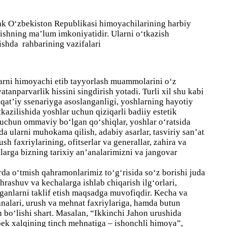
jak O‘zbekiston Republikasi himoyachilarining harbiy
tishning ma’lum imkoniyatidir. Ularni o‘tkazish
zishda rahbarining vazifalari
larni himoyachi etib tayyorlash muammolarini o‘z
tanparvarlik hissini singdirish yotadi. Turli xil shu kabi
, qat’iy ssenariyga asoslanganligi, yoshlarning hayotiy
kazilishida yoshlar uchun qiziqarli badiiy estetik
r uchun ommaviy bo‘lgan qo‘shiqlar, yoshlar o‘ratsida
a ularni muhokama qilish, adabiy asarlar, tasviriy san’at
h faxriylarining, ofitserlar va generallar, zahira va
hlarga bizning tarixiy an’analarimizni va jangovar
da o‘tmish qahramonlarimiz to‘g‘risida so‘z borishi juda
rashuv va kechalarga ishlab chiqarish ilg‘orlari,
otganlarni taklif etish maqsadga muvofiqdir. Kecha va
nalari, urush va mehnat faxriylariga, hamda butun
bo‘lishi shart. Masalan, “Ikkinchi Jahon urushida
bek xalqining tinch mehnatiga – ishonchli himoya”,