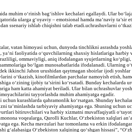
ida muhim o‘rinish bag‘ishlov kechalari egallaydi. Ular bo‘la
 qatorida ularga g‘oyaviy – emotsional hamda ma’naviy ta’sir e
an ssenariy ishlab chiqishni talab etadi.uchrashuvlarni o’tka
italar, vatan himoyasi uchun, dunyoda tinchlikni asrashda yosh
ya’ni faoliyatida o‘quvchilarning shaxsiy hislatlariga harbiy va
brazliligi, ommaviyligi, aniq ifodalangan syujetlarning ko‘pligi
 muammolariga bo‘lgan munosabatlarida ifodalanadi. Ularning o‘t
ngdek ikkinchi Jahon urushidan qaytmagan shoirlar ijodi yoshla
larini o‘tkazish, kinofilmlardan parchalar namoyish etish, hamd
iga o‘zining ijobiy ta’sirini ko‘rsatadi. Bunday kechalarda urus
lariga ham katta ahamiyat beriladi. Ular bilan uchrashuvlar yos
himoyachilarini tayyorlashda muhim ahamiyatga egadir.
rki uchun kurashlarda qahramonlik ko‘rsatgan. Shunday kechalar
izni ta’minlashda tarbiyaviy ahamiyatga ega. Shuning uchun uch
 yurtlari bitiruvchilari va harbiy xizmatni muvaffaqiyatli o‘tay
monona voqealarga, Qurolli Kuchlar, O‘zbekiston xalqlari an’a
atga ega. Kecha mavzulari har tomonlama va erkin ifodalangan 
shi g‘alabasiga O‘zbekiston xalqining qo‘shgan hissasi”, “O‘z