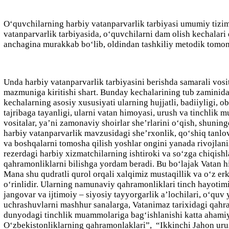
O‘quvchilarning harbiy vatanparvarlik tarbiyasi umumiy tizim
vatanparvarlik tarbiyasida, o‘quvchilarni dam olish kechalari
anchagina murakkab bo‘lib, oldindan tashkiliy metodik tomond
Unda harbiy vatanparvarlik tarbiyasini berishda samarali vos
mazmuniga kiritishi shart. Bunday kechalarining tub zaminida, 
kechalarning asosiy xususiyati ularning hujjatli, badiiyligi, o
tajribaga tayanligi, ularni vatan himoyasi, urush va tinchlik
vositalar, ya’ni zamonaviy shoirlar she’rlarini o‘qish, shuni
harbiy vatanparvarlik mavzusidagi she’rxonlik, qo‘shiq tanlov
va boshqalarni tomosha qilish yoshlar ongini yanada rivojlanish
rezerdagi harbiy xizmatchilarning ishtiroki va so‘zga chiqish
qahramonliklarni bilishga yordam beradi. Bu bo‘lajak Vatan 
Mana shu qudratli qurol orqali xalqimiz mustaqillik va o‘z e
o‘rinlidir. Ularning namunaviy qahramonliklari tinch hayotim
jangovar va ijtimoiy – siyosiy tayyorgarlik a’lochilari, o‘quv
uchrashuvlarni mashhur sanalarga, Vatanimaz tarixidagi qahra
dunyodagi tinchlik muammolariga bag‘ishlanishi katta ahamiy
O‘zbekistonliklarning qahramonlaklari”,
“Ikkinchi Jahon uru