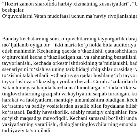
“Hoziri zamon sharoitida harbiy xizmatning xususiyatlari”, “
boshqalar.
O‘quvchilarni Vatan mudofaasi uchun ma’naviy rivojlanishiga ka
Bunday kechalarning soni, o‘quvchilarning tayyorgarlik daraj
mo‘ljallanib oyiga bir – ikki marta ko‘p holda bitta auditoriya
etish muhimdir. Kechaning qaerda o‘tkazilishi, qatnashchilarni
o‘qituvchisi kecha o‘tkaziladigan zal va sahnaning bezatilis
tayyorlanishi, kechada orkestr ishtirokining ta’minlanishi, bad
ssenariysini to‘zish va uning tarkibidagi chiqishlar orasidagi
to‘zishni talab etiladi.
«Chaqiruvga qadar boshlang‘ich tayyor
tayyorlash va o‘tkazishga yordam beradi. Guruh a’zolaridan bi
Vatan himoyasi haqida barcha ma’lumotlarga, o‘rtada o‘tkir sa
tinglovchilarning qiziqishi va kayfiyatini saqlab turadigan, k
harakat va faoliyatlarni mantiqiy umumlashtira oladigan, kecha
ko‘rsatma va badiiy vositalardan ustalik bilan foydalana bilis
ko‘rsatadi. Badiiy havaskorlik, adabiy musiqiy chiqishlar, fo
qo‘yish maqsadga muvofiqdir. Kechani samarali bo‘lishi undag
vaziyatlarning yaratilishi, dialoglar tinglovchilarning emotsi
tarbiyaviy ta’sir qiladi.