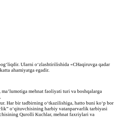
og‘liqdir. Ularni o‘zlashtirilishida «CHaqiruvga qadar
 katta ahamiyatga egadir.
a, ma’lumotiga mehnat faoliyati turi va boshqalarga
.
r. Har bir tadbirning o‘tkazilishiga, hatto buni ko‘p bor
ik” o‘qituvchisining harbiy vatanparvarlik tarbiyasi
chisining Qurolli Kuchlar, mehnat faxriylari va