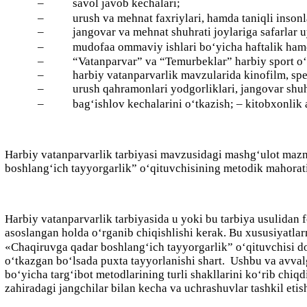
–
savol javob kechalari;
–
urush va mehnat faxriylari, hamda taniqli insonla
–
jangovar va mehnat shuhrati joylariga safarlar u
–
mudofaa ommaviy ishlari bo‘yicha haftalik hamda
–
“Vatanparvar” va “Temurbeklar” harbiy sport o‘y
–
harbiy vatanparvarlik mavzularida kinofilm, spe
–
urush qahramonlari yodgorliklari, jangovar shuhr
–
bag‘ishlov kechalarini o‘tkazish; – kitobxonlik
Harbiy vatanparvarlik tarbiyasi mavzusidagi mashg‘ulot mazmu
boshlang‘ich tayyorgarlik” o‘qituvchisining metodik mahorati,
Harbiy vatanparvarlik tarbiyasida u yoki bu tarbiya usulidan 
asoslangan holda o‘rganib chiqishlishi kerak. Bu xususiyatlarn
«Chaqiruvga qadar boshlang‘ich tayyorgarlik” o‘qituvchisi doim
o‘tkazgan bo‘lsada puxta tayyorlanishi shart.
Ushbu va avvalg
bo‘yicha targ‘ibot metodlarining turli shakllarini ko‘rib chi
zahiradagi jangchilar bilan kecha va uchrashuvlar tashkil etis