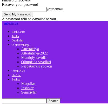
Password recovery
Recover your password
your email
A password will be e-mailed to you.
mbaza.uz
Bosh sahifa
Testlar
Darsliklar
O’qituvchilarga
Attestatsiya
Attestatsiya-2022
Mantiqiy savollar
Olimpiada savollari
Разработки уроков
Qabul 2024
She’rlar
Boshqa
Maqollar
Insholar
Senariylar