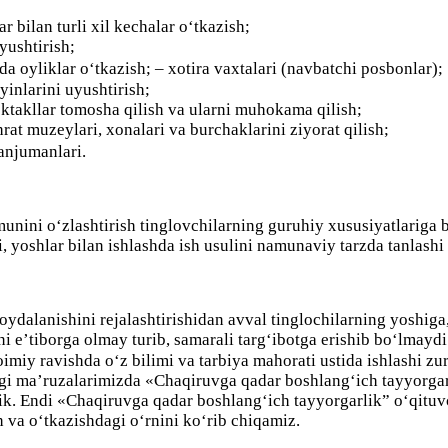
r bilan turli xil kechalar o‘tkazish;
yushtirish;
 oyliklar o‘tkazish; – xotira vaxtalari (navbatchi posbonlar);
inlarini uyushtirish;
ktakllar tomosha qilish va ularni muhokama qilish;
at muzeylari, xonalari va burchaklarini ziyorat qilish;
 anjumanlari.
nini o‘zlashtirish tinglovchilarning guruhiy xususiyatlariga b
 yoshlar bilan ishlashda ish usulini namunaviy tarzda tanlashi
foydalanishini rejalashtirishidan avval tinglochilarning yoshig
i e’tiborga olmay turib, samarali targ‘ibotga erishib bo‘lmaydi
iy ravishda o‘z bilimi va tarbiya mahorati ustida ishlashi zuru
i ma’ruzalarimizda «Chaqiruvga qadar boshlang‘ich tayyorgarl
qdik. Endi «Chaqiruvga qadar
boshlang‘ich tayyorgarlik” o‘qituv
h va o‘tkazishdagi o‘rnini ko‘rib chiqamiz.