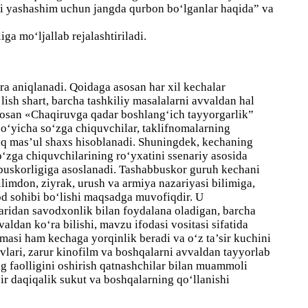
shi yashashim uchun jangda qurbon bo‘lganlar haqida” va
ga mo‘ljallab rejalashtiriladi.
ra aniqlanadi. Qoidaga asosan har xil kechalar
lish shart, barcha tashkiliy masalalarni avvaldan hal
sosan
«Chaqiruvga qadar boshlang‘ich tayyorgarlik”
bo‘yicha so‘zga chiquvchilar, taklifnomalarning
iq mas’ul
shaxs hisoblanadi. Shuningdek, kechaning
so‘zga chiquvchilarining ro‘yxatini ssenariy asosida
buskorligiga asoslanadi. Tashabbuskor guruh kechani
ilimdon, ziyrak, urush va armiya nazariyasi bilimiga,
dod sohibi bo‘lishi maqsadga muvofiqdir. U
llaridan savodxonlik bilan foydalana oladigan, barcha
aldan ko‘ra bilishi, mavzu ifodasi vositasi sifatida
emasi ham kechaga yorqinlik beradi va o‘z ta’sir kuchini
uvlari, zarur kinofilm va boshqalarni avvaldan tayyorlab
g faolligini oshirish qatnashchilar bilan muammoli
bir daqiqalik sukut va boshqalarning qo‘llanishi