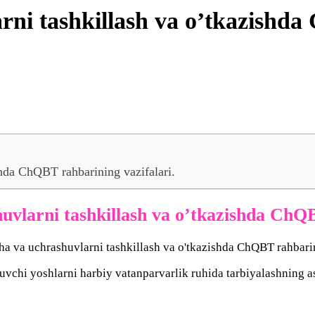
rni tashkillash va o’tkazishd
shda ChQBT rahbarining vazifalari.
uvlarni tashkillash va o’tkazishda ChQB
vchi yoshlarni harbiy vatanparvarlik ruhida tarbiyalashning as