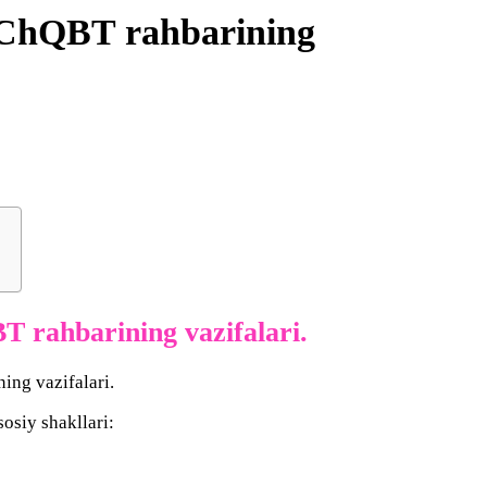
a ChQBT rahbarining
T rahbarining vazifalari.
osiy shakllari: