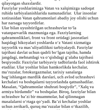
qilayotgan shaxslardir.
Faxriylar yoshlarimizga Vatan va xalqimizga sadoqat
ruhida tarbiyalanishlarida namunadirlar. Ular insonlar
xotirasidan Vatan qahramonlari abadiy joy olishi uchun
har narsaga tayyordirlar.
Ular bilan uyushtirilgan uchrashuvlar to‘la
vatanparvarlik mazmuniga ega. Faxriylarning
qahramonliklari, front va front ortidagi jasoratlari
haqidagi hikoyalari yoshlarda o‘z Vatani xizmatiga
tayyorlik va mas’uliyatlilikni tarbiyalaydi. Faxriylar
tajribasi davlat uchun qadrli bo‘lgan tajriba, hamda
jangdagi, mehnatdagi va o‘qishdagi g‘alaba tajribasi
beqiyosdir. Faxriylar tarbiyaviy tadbirlarda faol ishtirok
etadilar. Ular yoshlar bilan hamkorlikda kechalar,
ma’ruzalar, fotokurgazmalar, tarixiy sanalarga
bag‘ishlangan mardlik darslari, uch avlod uchrashuvi
kechalari va boshqalarni tayyorlashda qatnashadilar.
Masalan, “Qahramonlar shuhrati boqiydir”, “Xalq va
armiya birdamdir” va boshqalar. Biroq, faxriylar bilan
uchrashuv ba’zi bir muammolar, hal qilinmagan
masalalarni o‘rtaga qo‘yadi. Ba’zi kechalar yoshlar
uchun zerikarli, quruq ma’ruzalar bilan o‘tkazilib,