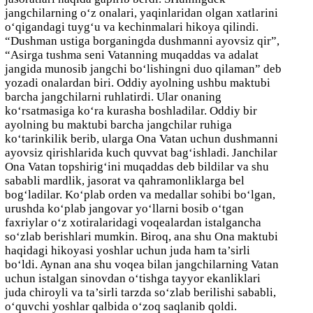
jangchilarning o‘z onalari, yaqinlaridan olgan xatlarini
o‘qigandagi tuyg‘u va kechinmalari hikoya qilindi.
“Dushman ustiga borganingda dushmanni ayovsiz qir”,
“Asirga tushma seni Vatanning muqaddas va adalat
jangida munosib jangchi bo‘lishingni duo qilaman” deb
yozadi onalardan biri. Oddiy ayolning ushbu maktubi
barcha jangchilarni ruhlatirdi. Ular onaning
ko‘rsatmasiga ko‘ra kurasha boshladilar. Oddiy bir
ayolning bu maktubi barcha jangchilar ruhiga
ko‘tarinkilik berib, ularga Ona Vatan uchun dushmanni
ayovsiz qirishlarida kuch quvvat bag‘ishladi. Janchilar
Ona Vatan topshirig‘ini muqaddas deb bildilar va shu
sababli mardlik, jasorat va qahramonliklarga bel
bog‘ladilar. Ko‘plab orden va medallar sohibi bo‘lgan,
urushda ko‘plab jangovar yo‘llarni bosib o‘tgan
faxriylar o‘z xotiralaridagi voqealardan istalgancha
so‘zlab berishlari mumkin. Biroq, ana shu Ona maktubi
haqidagi hikoyasi yoshlar uchun juda ham ta’sirli
bo‘ldi. Aynan ana shu voqea bilan jangchilarning Vatan
uchun istalgan sinovdan o‘tishga tayyor ekanliklari
juda chiroyli va ta’sirli tarzda so‘zlab berilishi sababli,
o‘quvchi yoshlar qalbida o‘zoq saqlanib qoldi.