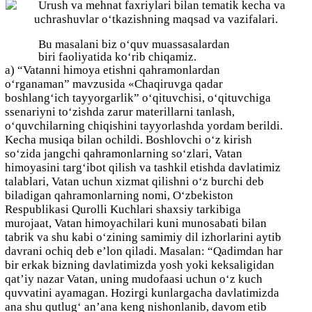
Bu masalani biz o‘quv muassasalardan
biri faoliyatida ko‘rib chiqamiz.
a) “Vatanni himoya etishni qahramonlardan
o‘rganaman” mavzusida «Chaqiruvga qadar
boshlang‘ich tayyorgarlik” o‘qituvchisi, o‘qituvchiga
ssenariyni to‘zishda zarur materillarni tanlash,
o‘quvchilarning chiqishini tayyorlashda yordam berildi.
Kecha musiqa bilan ochildi. Boshlovchi o‘z kirish
so‘zida jangchi qahramonlarning so‘zlari, Vatan
himoyasini targ‘ibot qilish va tashkil etishda davlatimiz
talablari, Vatan uchun xizmat qilishni o‘z burchi deb
biladigan qahramonlarning nomi, O‘zbekiston
Respublikasi Qurolli Kuchlari shaxsiy tarkibiga
murojaat, Vatan himoyachilari kuni munosabati bilan
tabrik va shu kabi o‘zining samimiy dil izhorlarini aytib
davrani ochiq deb e’lon qiladi. Masalan: “Qadimdan har
bir erkak bizning davlatimizda yosh yoki keksaligidan
qat’iy nazar Vatan, uning mudofaasi uchun o‘z kuch
quvvatini ayamagan. Hozirgi kunlargacha davlatimizda
ana shu qutlug‘ an’ana keng nishonlanib, davom etib