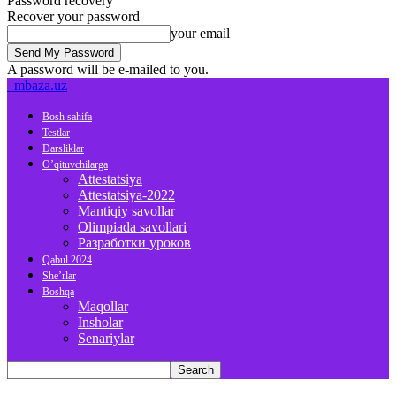
Password recovery
Recover your password
your email
A password will be e-mailed to you.
mbaza.uz
Bosh sahifa
Testlar
Darsliklar
O’qituvchilarga
Attestatsiya
Attestatsiya-2022
Mantiqiy savollar
Olimpiada savollari
Разработки уроков
Qabul 2024
She’rlar
Boshqa
Maqollar
Insholar
Senariylar