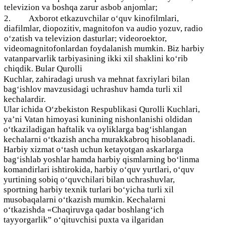
televizion va boshqa zarur asbob anjomlar;
2.
Axborot etkazuvchilar o‘quv kinofilmlari,
diafilmlar, diopozitiv, magnitofon va audio yozuv, radio
o‘zatish va televizion dasturlar; videoroektor,
videomagnitofonlardan foydalanish mumkin. Biz harbiy
vatanparvarlik tarbiyasining ikki xil shaklini ko‘rib
chiqdik.
Bular Qurolli
Kuchlar, zahiradagi urush va mehnat faxriylari bilan
bag‘ishlov mavzusidagi uchrashuv hamda turli xil
kechalardir.
Ular ichida O‘zbekiston Respublikasi Qurolli Kuchlari,
ya’ni Vatan himoyasi kunining nishonlanishi oldidan
o‘tkaziladigan haftalik va oyliklarga bag‘ishlangan
kechalarni o‘tkazish ancha murakkabroq hisoblanadi.
Harbiy xizmat o‘tash uchun ketayotgan askarlarga
bag‘ishlab yoshlar hamda harbiy qismlarning bo‘linma
komandirlari ishtirokida, harbiy o‘quv yurtlari, o‘quv
yurtining sobiq o‘quvchilari bilan uchrashuvlar,
sportning harbiy texnik turlari bo‘yicha turli xil
musobaqalarni o‘tkazish mumkin. Kechalarni
o‘tkazishda «Chaqiruvga qadar boshlang‘ich
tayyorgarlik” o‘qituvchisi puxta va ilgaridan