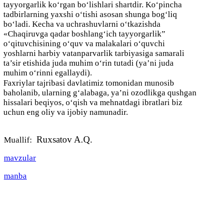
tayyorgarlik ko‘rgan bo‘lishlari shartdir.
Ko‘pincha
tadbirlarning yaxshi o‘tishi asosan shunga bog‘liq
bo‘ladi. Kecha va uchrashuvlarni o‘tkazishda
«Chaqiruvga qadar boshlang‘ich tayyorgarlik”
o‘qituvchisining o‘quv va malakalari o‘quvchi
yoshlarni harbiy vatanparvarlik tarbiyasiga samarali
ta’sir etishida juda muhim o‘rin tutadi (ya’ni juda
muhim o‘rinni egallaydi).
Faxriylar tajribasi davlatimiz tomonidan munosib
baholanib, ularning g‘alabaga, ya’ni ozodlikga qushgan
hissalari beqiyos, o‘qish va mehnatdagi ibratlari biz
uchun eng oliy va ijobiy namunadir.
Ruxsatov A.Q.
Muallif:
mavzular
manba