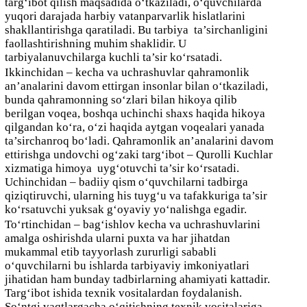
targ‘ibot qilish maqsadida o‘tkaziladi, o‘quvchilarda
yuqori darajada harbiy vatanparvarlik hislatlarini
shakllantirishga qaratiladi. Bu tarbiya ta’sirchanligini
faollashtirishning muhim shaklidir. U
tarbiyalanuvchilarga kuchli ta’sir ko‘rsatadi.
Ikkinchidan – kecha va uchrashuvlar qahramonlik
an’analarini davom ettirgan insonlar bilan o‘tkaziladi,
bunda qahramonning so‘zlari bilan hikoya qilib
berilgan voqea, boshqa uchinchi shaxs haqida hikoya
qilgandan ko‘ra, o‘zi haqida aytgan voqealari yanada
ta’sirchanroq bo‘ladi. Qahramonlik an’analarini davom
ettirishga undovchi og‘zaki targ‘ibot – Qurolli Kuchlar
xizmatiga himoya uyg‘otuvchi ta’sir ko‘rsatadi.
Uchinchidan – badiiy qism o‘quvchilarni tadbirga
qiziqtiruvchi, ularning his tuyg‘u va tafakkuriga ta’sir
ko‘rsatuvchi yuksak g‘oyaviy yo‘nalishga egadir.
To‘rtinchidan – bag‘ishlov kecha va uchrashuvlarini
amalga oshirishda ularni puxta va har jihatdan
mukammal etib tayyorlash zururligi sababli
o‘quvchilarni bu ishlarda tarbiyaviy imkoniyatlari
jihatidan ham bunday tadbirlarning ahamiyati kattadir.
Targ‘ibot ishida texnik vositalardan foydalanish.
So‘ntgi vaqtlargacha o‘qitishning texnik vositalariga,