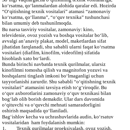
ko‘rsatma, qo‘lanmalardan alohida qaralar edi. Hozirda
“O‘qitishning texnik vositalari” atamasi “zamonaviy
ko‘rsatma, qo‘llanma”, “o‘quv texnika” tushunchasi
bilan umumiy deb tushunilmoqda.
Bu narsa tasviriy vositalar, zamonaviy: kino,
televidenie, ovoz yozish va boshqa vositalar bo‘lib,
avvalgi an’anaviy plakat, model, maketlardan sifat
jihatidan farqlanadi, shu sababli ularni faqat ko‘rsatma
vositalari (diafilm, kinofilm, videofilm) sifatida
hisoblash xato bo‘lardi.
Bunda birinchi navbatda texnik qurilmalar, ularsiz
kinofilmni tomosha qilish va magnitofon yozuvi va
boshqalarni tinglash imkoni bo‘lmaganligi uchun
tayyorlanishi zarurdir. Shu sababli “o‘qitishning texnik
vositalari” atamasini tavsiya etish to‘g‘riroqdir. Bu
o‘quv axborotlarini zamonaviy o‘quv texnikasi bilan
bog‘lab olib borish demakdir. Ular dars davomida
o‘qituvchi va o‘quvchi mehnati samaradorligini
oshirish maqsadida qo‘llaniladi.
Bag‘ishlov kecha va uchrashuvlarida audio, ko‘rsatuv
vositalaridan ham foydalanish mumkin:
1.
Texnik qurilmalar proeksiyalash, ovoz yozish,