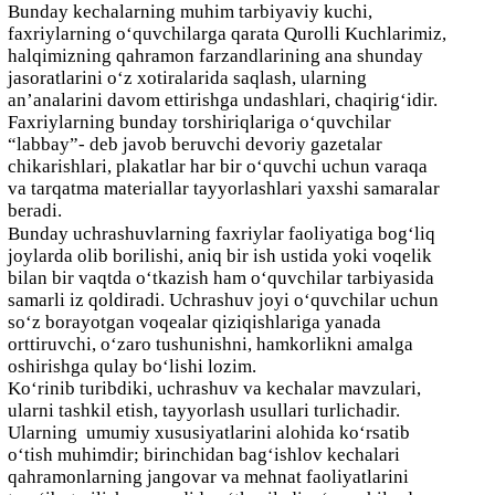
Bunday kechalarning muhim tarbiyaviy kuchi,
faxriylarning o‘quvchilarga qarata Qurolli Kuchlarimiz,
halqimizning qahramon farzandlarining ana shunday
jasoratlarini o‘z xotiralarida saqlash, ularning
an’analarini davom ettirishga undashlari, chaqirig‘idir.
Faxriylarning bunday torshiriqlariga o‘quvchilar
“labbay”- deb javob beruvchi devoriy gazetalar
chikarishlari, plakatlar har bir o‘quvchi uchun varaqa
va tarqatma materiallar tayyorlashlari yaxshi samaralar
beradi.
Bunday uchrashuvlarning faxriylar faoliyatiga bog‘liq
joylarda olib borilishi, aniq bir ish ustida yoki voqelik
bilan bir vaqtda o‘tkazish ham o‘quvchilar tarbiyasida
samarli iz qoldiradi. Uchrashuv joyi o‘quvchilar uchun
so‘z borayotgan voqealar qiziqishlariga yanada
orttiruvchi, o‘zaro tushunishni, hamkorlikni amalga
oshirishga qulay bo‘lishi lozim.
Ko‘rinib turibdiki, uchrashuv va kechalar mavzulari,
ularni tashkil etish, tayyorlash usullari turlichadir.
Ularning umumiy xususiyatlarini alohida ko‘rsatib
o‘tish muhimdir; birinchidan bag‘ishlov kechalari
qahramonlarning jangovar va mehnat faoliyatlarini