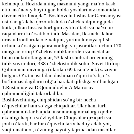
kelmoqda. Hozirda uning mazmuni yangi ma’no kasb
etib, ma’naviy boyitilgan holda yoshlarimiz tomonidan
davom ettirilmoqda”. Boshlovchi fashistlar Germaniyasi
ustidan g‘alaba qozonilishida o‘zbek xalqining juda
katta, ulkan hissasi borligini aytib o‘tadi va ba’zi bir
raqamlarni ko‘rsatib o‘tadi. Masalan, Ikkinchi Jahon
urushi frontlarida o‘z xalqini, yurtini himoya qilish
uchun ko‘rsatgan qahramonligi va jasoratlari uchun 170
mingdan ortiq O‘zbekistonliklar orden va medallar
bilan mukofotlanganlar, 53 kishi shuhrat ordenining
tulik sovrindori, 338 o‘zbekistonlik sobiq Sovet Ittifoqi
Qahramoni unvoniga (ulardan 69 tasi o‘zbek) sazovor
bulgan. O‘z tanasi bilan dushman o‘qini to‘sib, o‘z
bo‘linmasidagilarni olg‘a harakat qilishga yo‘l ochgan
T.Rustamov va D.Qoraqulovlar A.Matrosov
qahramonligini takrorladilar.
Boshlovchining chiqishidan so‘ng bir necha
o‘quvchilar ham so‘zga chiqadilar. Ular ham turli
qahramonliklar haqida, insonnning nimalarga qodir
ekanligi haqida so‘zlaydilar. Chiqishlar qiziqarli va
jonli o‘tardi, har bir o‘quvchi tarix badiiy adabiyot,
vaqtli matbuot, o‘zining hayotiy tajribasidan
misollar