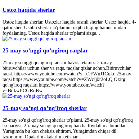
Ustoz haqida sherlar
Ustoz haqida sherlar. Ustozlar haqida rasmli sherlar. Ustoz haqida 4-
qator sher. Ushbu sherlar to'plamini o'qib chiqing hamda undan
foydalaning. Ustoz haqida sherlar to'plami sizga...
25 may so’nggi qo’ngiroq raqslar
25 may so'nggi qo'ngiroq raqslar havola etamiz. 25-may
bitiruvchilar uchun sher va raqs. raqslar qizlar uchun.Bitiruvchilar
raqsi. https://www.youtube.com/watch?v=x1FWnJ1Cqkc 25-may
raqsi https://www.youtube.com/watch?v=ZWcIj0r2oLQ Oxirgi
qo'ng'iroq raqslari https://www.youtube.com/watch?
v=BqkwPCGRqBw
25-may so’ngi qo’ng’iroq sherlar
25-may so'ngi qo'ng'iroq sherlar to'plami. 25-may so'ngi qo'ng'iroq
ssenariysi, 25-may so'ngi qo'ng'iroq barcha foydali ma'lumotlar.
Yuragimda bu kun cheksiz ehtirom, Yuragimdan chiqar dil
izxorlarim. Opalarim akalarim ketishar...