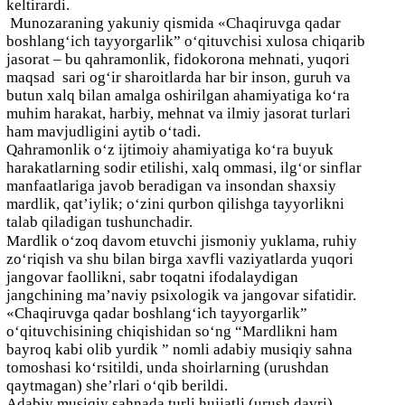
keltirardi.
Munozaraning yakuniy qismida «Chaqiruvga qadar
boshlang‘ich tayyorgarlik” o‘qituvchisi xulosa chiqarib
jasorat – bu qahramonlik, fidokorona mehnati, yuqori
maqsad sari og‘ir sharoitlarda har bir inson, guruh va
butun xalq bilan amalga oshirilgan ahamiyatiga ko‘ra
muhim harakat, harbiy, mehnat va ilmiy jasorat turlari
ham mavjudligini aytib o‘tadi.
Qahramonlik o‘z ijtimoiy ahamiyatiga ko‘ra buyuk
harakatlarning sodir etilishi, xalq ommasi, ilg‘or sinflar
manfaatlariga javob beradigan va insondan shaxsiy
mardlik, qat’iylik; o‘zini qurbon qilishga tayyorlikni
talab qiladigan tushunchadir.
Mardlik o‘zoq davom etuvchi jismoniy yuklama, ruhiy
zo‘riqish va shu bilan birga xavfli vaziyatlarda yuqori
jangovar faollikni, sabr toqatni ifodalaydigan
jangchining ma’naviy psixologik va jangovar sifatidir.
«Chaqiruvga qadar boshlang‘ich tayyorgarlik”
o‘qituvchisining chiqishidan so‘ng “Mardlikni ham
bayroq kabi olib yurdik ” nomli adabiy musiqiy sahna
tomoshasi ko‘rsitildi, unda shoirlarning (urushdan
qaytmagan) she’rlari o‘qib berildi.
Adabiy musiqiy sahnada turli hujjatli (urush davri)