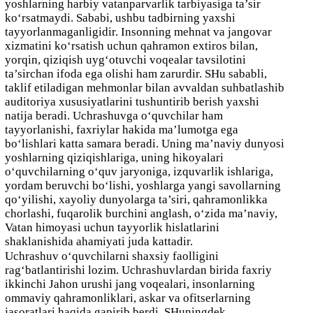
yoshlarning harbiy vatanparvarlik tarbiyasiga ta’sir
ko‘rsatmaydi. Sababi, ushbu tadbirning yaxshi
tayyorlanmaganligidir. Insonning mehnat va jangovar
xizmatini ko‘rsatish uchun qahramon extiros bilan,
yorqin, qiziqish uyg‘otuvchi voqealar tavsilotini
ta’sirchan ifoda ega olishi ham zarurdir. SHu sababli,
taklif etiladigan mehmonlar bilan avvaldan suhbatlashib
auditoriya xususiyatlarini tushuntirib berish yaxshi
natija beradi. Uchrashuvga o‘quvchilar ham
tayyorlanishi, faxriylar hakida ma’lumotga ega
bo‘lishlari katta samara beradi. Uning ma’naviy dunyosi
yoshlarning qiziqishlariga, uning hikoyalari
o‘quvchilarning o‘quv jaryoniga, izquvarlik ishlariga,
yordam beruvchi bo‘lishi, yoshlarga yangi savollarning
qo‘yilishi, xayoliy dunyolarga ta’siri, qahramonlikka
chorlashi, fuqarolik burchini anglash, o‘zida ma’naviy,
Vatan himoyasi uchun tayyorlik hislatlarini
shaklanishida ahamiyati juda kattadir.
Uchrashuv o‘quvchilarni shaxsiy faolligini
rag‘batlantirishi lozim. Uchrashuvlardan birida faxriy
ikkinchi Jahon urushi jang voqealari, insonlarning
ommaviy qahramonliklari, askar va ofitserlarning
jasoratlari haqida gapirib berdi. SHuningdek