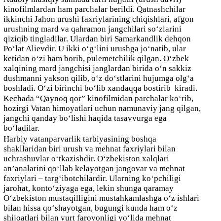
kinofilmlardan ham parchalar berildi. Qatnashchilar
ikkinchi Jahon urushi faxriylarining chiqishlari, afgon
urushning mard va qahramon jangchilari so‘zlarini
qiziqib tingladilar. Ulardan biri Samarkandlik dehqon
Po‘lat Alievdir. U ikki o‘g‘lini urushga jo‘natib, ular
ketidan o‘zi ham borib, pulemetchilik qilgan. O‘zbek
xalqining mard jangchisi janglardan birida o‘n sakkiz
dushmanni yakson qilib, o‘z do‘stlarini hujumga olg‘a
boshladi. O‘zi birinchi bo‘lib xandaqqa bostirib kiradi.
Kechada “Qaynoq qor” kinofilmidan parchalar ko‘rib,
hozirgi Vatan himoyatlari uchun namunaviy jang qilgan,
jangchi qanday bo‘lishi haqida tasavvurga ega
bo‘ladilar.
Harbiy vatanparvarlik tarbiyasining boshqa
shakllaridan biri urush va mehnat faxriylari bilan
uchrashuvlar o‘tkazishdir. O‘zbekiston xalqlari
an’analarini qo‘llab kelayotgan jangovar va mehnat
faxriylari – targ‘ibotchilardir. Ularning ko‘pchiligi
jarohat, konto‘ziyaga ega, lekin shunga qaramay
O‘zbekiston mustaqilligini mustahkamlashga o‘z ishlari
bilan hissa qo‘shayotgan, bugungi kunda ham o‘z
shijoatlari bilan yurt farovonligi yo‘lida mehnat